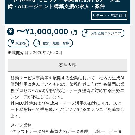
備・AIエージェント構築支援の求人・案件
リモート・常駐 併用
〜¥1,000,000
/月
分析基盤エンジニア
東京都
物流・運輸・倉庫
掲載開始日：2026年7月30日
案件内容
移動サービス事業等を展開する企業において、社内の生成AI
個別利用は進んでいるものの、業務削減に向けた各部門の業
務プロセスへのAI活用や設定・データ整備に対応する開発エ
ンジニアが不足しています。
社内DX推進および生成AI・データ活用の加速に向け、スピ
ード感を持って手を動かしていただけるエンジニアを募集し
ます。
メイン業務
-クラウドデータ分析基盤内のデータ整理、ID統一、データ