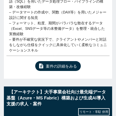
語（SQL）を用いたデータ処理フロー・パイプラインの構
築・改修経験
– データマートの作成や、関数（DAX等）を用いたメジャー
設計に関する知見
– フォーマット、粒度、期間がバラバラな散在するデータ
（Excel、SNSデータ等の未整備データ）を整理・統合した
実務経験
– 要件が不確実な状況下で、クライアントやメンバーと対話
をしながら仕様をクイックに具体化していく柔軟なコミュニ
ケーションスキル
案件の詳細をみる
【アーキテクト】大手事業会社向け最先端データ
基盤（Azure・MS Fabric）構築および生成AI導入
支援の求人・案件
リモート・常駐 併用