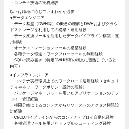
・コンテナ技術の実務経験
以下は職種に応じていずれかが必要
●データエンジニア
・データ基盤（DWH等）の概念の理解とDWHおよびクラウ
ドストレージを利用しての構築・運用経験
・データ変換ツールを活用したデータパイプライン構築・運
用経験
・オーケストレーションツールの構築経験
・各種データ転送・ワークフローツールの利用経験
・SQLの読み書き（特定DWH特有の構文に習熟していると
尚可）
●インフラエンジニア
・コンテナ実行環境上でのワークロード運用経験（セキュリ
ティやネットワークポリシー設計の理解）
・パッケージマネージャーを用いたアプリケーションのデプ
ロイ・管理経験
・権限分離によるコンテナからリソースへのアクセス権限設
計経験
・CI/CDパイプラインからのコンテナデプロイ自動化経験
・各種管理ツールを用いたトラブルシューティング経験