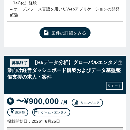
（IaC化）経験
– オープンソース言語を用いたWebアプリケーションの開発
経験
案件の詳細をみる
【BI/データ分析】グローバルエンタメ企
募集終了
業向け経営ダッシュボード構築およびデータ基盤整
備支援の求人・案件
リモート
〜¥900,000
/月
BIエンジニア
東京都
ゲーム・エンタメ
掲載開始日：2026年6月25日