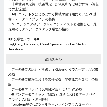
・非機能要件定義、技術選定、投資判断など経営に近い視点
での上流設計
・AIレコメンドをはじめとする機械学習活用に向けたML基
盤・データパイプラインの整備
・MLエンジニアやデータサイエンティストと連携した、最
先端のモダンデータスタック環境の構築
■開発環境・ツール■
BigQuery, Dataform, Cloud Spanner, Looker Studio,
Terraform
必須スキル
– データ基盤の設計・構築から運用保守までの一貫した実務
経験
– データ基盤構築における要件定義（非機能要件含む）の経
験
– データモデリング（DWH/DM設計など）の経験
– モダンデータスタック（MDS）環境におけるデータパイ
プラインの設計・運用経験
– Terraform等のIaCツールを用いたインフラのコード化