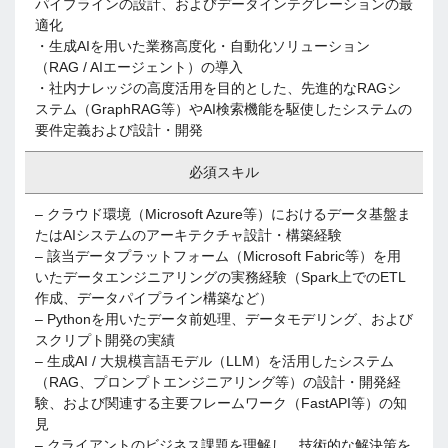
パイプラインの設計、およびデータインテグレーションの最
適化
・生成AIを用いた業務高度化・自動化ソリューション
（RAG / AIエージェント）の導入
・社内ナレッジの高度活用を目的とした、先進的なRAGシ
ステム（GraphRAG等）やAI検索機能を駆使したシステムの
要件定義および設計・開発
必須スキル
– クラウド環境（Microsoft Azure等）におけるデータ基盤ま
たはAIシステムのアーキテクチャ設計・構築経験
– 該当データプラットフォーム（Microsoft Fabric等）を用
いたデータエンジニアリングの実務経験（Spark上でのETL
作成、データパイプライン構築など）
– Pythonを用いたデータ前処理、データモデリング、および
スクリプト開発の実績
– 生成AI / 大規模言語モデル（LLM）を活用したシステム
（RAG、プロンプトエンジニアリング等）の設計・開発経
験、および関連する主要フレームワーク（FastAPI等）の知
見
– クライアントのビジネス課題を理解し、技術的な解決策を