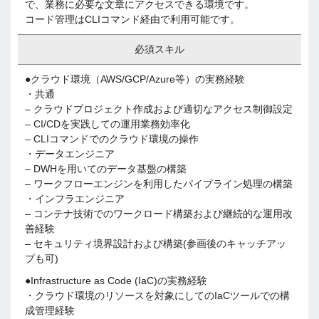
で、業務に必要な文章にアクセスできる環境です。
コード管理はCLIコマンド経由で利用可能です。
必須スキル
●クラウド環境（AWS/GCP/Azure等）の実務経験
・共通
– クラウドプロジェクト作成および適切なアクセス制御設定
– CI/CDを実践しての運用業務効率化
– CLIコマンドでのクラウド環境の操作
・データエンジニア
– DWHを用いてのデータ基盤の構築
– ワークフローエンジンを利用したパイプライン処理の構築
・インフラエンジニア
– コンテナ技術でのワークロード構築および継続的な運用改
善経験
– セキュリティ境界設計および構築(参画後のキャッチアッ
プも可)
●Infrastructure as Code (IaC)の実務経験
・クラウド環境のリソースを対象にしてのIaCツールでの構
成管理経験