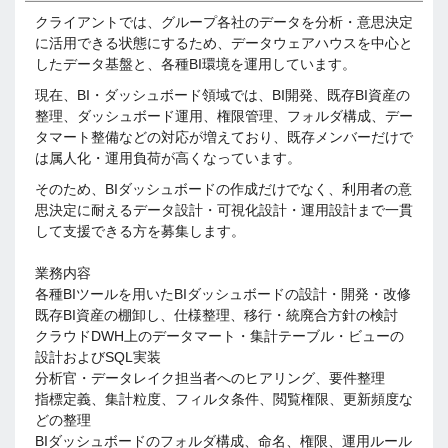
クライアントでは、グループ各社のデータを分析・意思決定
に活用できる状態にするため、データウェアハウスを中心と
したデータ基盤と、各種BI環境を運用しています。
現在、BI・ダッシュボード領域では、BI開発、既存BI資産の
整理、ダッシュボード運用、権限管理、フォルダ構成、デー
タマート整備などの対応が増えており、既存メンバーだけで
は属人化・運用負荷が高くなっています。
そのため、BIダッシュボードの作成だけでなく、利用者の意
思決定に耐えるデータ設計・可視化設計・運用設計まで一貫
して支援できる方を募集します。
業務内容
各種BIツールを用いたBIダッシュボードの設計・開発・改修
既存BI資産の棚卸し、仕様整理、移行・統廃合方針の検討
クラウドDWH上のデータマート・集計テーブル・ビューの
設計およびSQL実装
分析官・データレイク担当者へのヒアリング、要件整理
指標定義、集計粒度、フィルタ条件、閲覧権限、更新頻度な
どの整理
BIダッシュボードのフォルダ構成、命名、権限、運用ルール