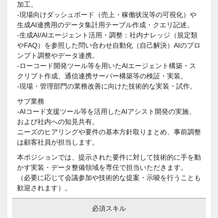
加工。
-現場向けダッシュボード（売上・稼働状況等の可視化）や
生成AI連携用のデータ集計用テーブル作成・クエリ記述。
-生成AI/AIエージェント活用・調整：社内ナレッジ（規定類
やFAQ）を参照した問い合わせ自動化（自己解決）AIのプロ
ンプト調整やデータ連携。
-ローコード開発ツール等を用いたAIエージェント構築・ス
クリプト作成、通信連携サーバー構築等の検証・実装。
-現場・管理部門の業務改善に向けた技術的な実装・試作。
サブ業務
-AIコード支援ツール等を活用したAIアシスト開発の実施、
および社内への知見共有。
ニーズのヒアリングや要件の基本方針取りまとめ、事前調整
は顧客社員が担当します。
本ポジションでは、提示された要件に対して技術的に手を動
かす実装・データ整備領域を専任で担当いただきます。
（必要に応じて会議参加や技術的な提案・示唆を行うことも
歓迎されます）。
必須スキル