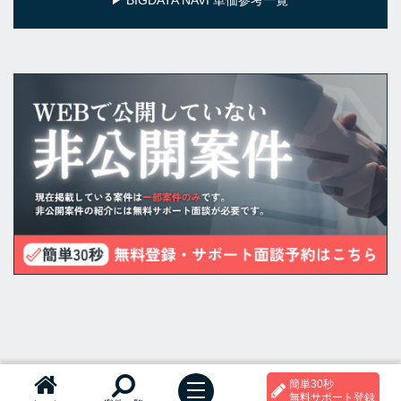
BIGDATA NAVI 単価参考一覧
簡単30秒
t
無料サポート登録