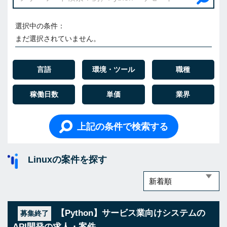
選択中の条件：
まだ選択されていません。
言語
環境・ツール
職種
稼働日数
単価
業界
上記の条件で検索する
Linuxの案件を探す
【Python】サービス業向けシステムの
募集終了
API開発の求人・案件