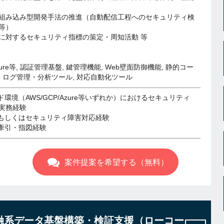
組み込み型開発手法の推進（自動配信工程へのセキュリティ検
等）
に対するセキュリティ指標の策定・周知活動 等
Azure等, 認証管理基盤, 鍵管理機能, Web壁面防御機能, 静的コー
, ログ管理・分析ツール, 対応自動化ツール
ド環境（AWS/GCP/Azure等いずれか）におけるセキュリティ
実務経験
証もしくはセキュリティ障害対応経験
の牽引・指図経験
案件提案を希望する（無料）
rm】金融系データ基盤構築・検証支援（ローコー