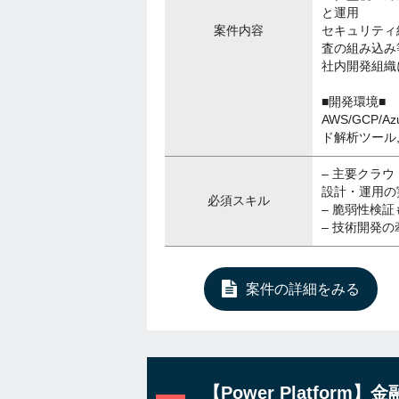
と運用
案件内容
セキュリティ
査の組み込み
社内開発組織
■開発環境■
AWS/GCP/
ド解析ツール
– 主要クラウ
設計・運用の
必須スキル
– 脆弱性検
– 技術開発
案件の詳細をみる
【Power Platfo