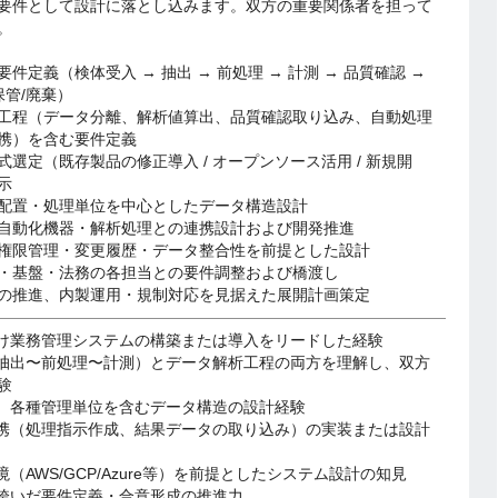
要件として設計に落とし込みます。双方の重要関係者を担って
。
件定義（検体受入 → 抽出 → 前処理 → 計測 → 品質確認 →
保管/廃棄）
工程（データ分離、解析値算出、品質確認取り込み、自動処理
携）を含む要件定義
選定（既存製品の修正導入 / オープンソース活用 / 新規開
示
配置・処理単位を中心としたデータ構造設計
自動化機器・解析処理との連携設計および開発推進
権限管理・変更履歴・データ整合性を前提とした設計
・基盤・法務の各担当との要件調整および橋渡し
の推進、内製運用・規制対応を見据えた展開計画策定
向け業務管理システムの構築または導入をリードした経験
（抽出〜前処理〜計測）とデータ解析工程の両方を理解し、双方
験
性、各種管理単位を含むデータ構造の設計経験
連携（処理指示作成、結果データの取り込み）の実装または設計
境（AWS/GCP/Azure等）を前提としたシステム設計の知見
を跨いだ要件定義・合意形成の推進力