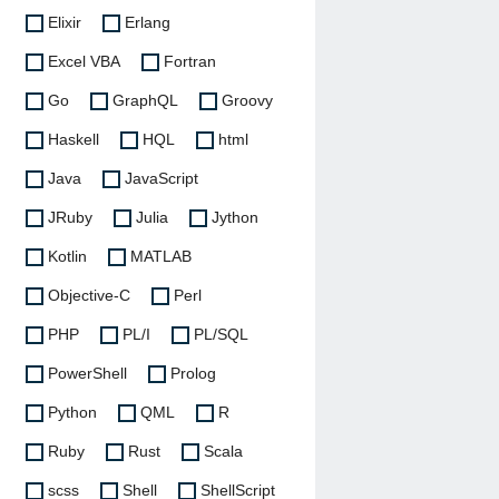
Elixir
Erlang
Excel VBA
Fortran
Go
GraphQL
Groovy
Haskell
HQL
html
Java
JavaScript
JRuby
Julia
Jython
Kotlin
MATLAB
Objective-C
Perl
PHP
PL/I
PL/SQL
PowerShell
Prolog
Python
QML
R
Ruby
Rust
Scala
scss
Shell
ShellScript