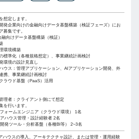
を想定します。
開発企業向けの金融向けデータ基盤構築（検証フェーズ）にお
ア募集です。
金融向けデータ基盤構築（検証）
築
理環境構築
の標準化（各種規格想定）、事業継続計画検討
発環境の設計見直し
ハウス：管理アプリケーション、AIアプリケーション開発、外
連携、事業継続計画検討
クラウド基盤（PaaS）活用
管理者：クライアント側にて想定
集を行います。
ットフォームエンジニア（クラウド環境） 1名
ェアハウス管理・設計経験者 2名
ド開発ツール・分析基盤（各種BI等） 2~3名
ェアハウスの導入、アーキテクチャ設計、または管理・運用経験