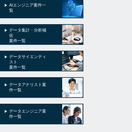
AIエンジニア案件一
覧
データ集計・分析補
佐
案件一覧
データサイエンティ
スト
案件一覧
データアナリスト案
件一覧
データエンジニア案
件一覧