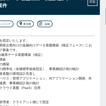
常駐
案件
エンジニア
東京都
金融
を想定いたします。
開発企業向けの金融向けデータ基盤構築（検証フェーズ）にお
ア募集です。
金融系データ基盤構築（検証）
構築
の構築
の標準化（各種標準規格想定）、事業継続計画の検討
発基盤の環境設計見直し
ハウス：管理アプリケーション、AIアプリケーション開発、外
連携、事業継続計画の検討
クラウド基盤（PaaS）活用
管理者：クライアント側にて想定