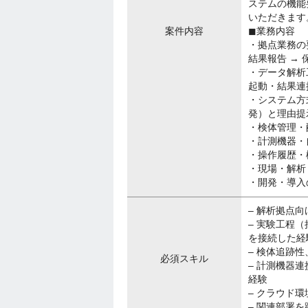
ステムの機能
いただきます
案件内容
◼︎業務内容
・拠点業務の要
結果報告 → 
・データ解析
起動・結果連
・システム方式
発）と理由提
・検体管理・
・計測機器・
・操作履歴・
・現場・解析
・開発・導入
– 解析拠点
– 実験工程
を接続した経
– 検体追跡
必須スキル
– 計測機器
経験
– クラウド環
– 関連部署