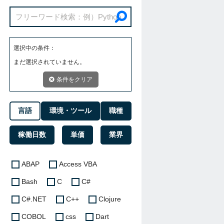
選択中の条件：
まだ選択されていません。
条件をクリア
言語
環境・ツール
職種
稼働日数
単価
業界
ABAP
Access VBA
Bash
C
C#
C#.NET
C++
Clojure
COBOL
css
Dart