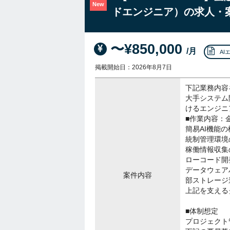
New
ドエンジニア）の求人・
〜¥850,000
/月
AI
掲載開始日：2026年8月7日
下記業務内容
大手システム
けるエンジニ
■作業内容：
簡易AI機能の
統制管理環境
稼働情報収集
ローコード開
データウェア
案件内容
部ストレージ
上記を支える
■体制想定
プロジェクト