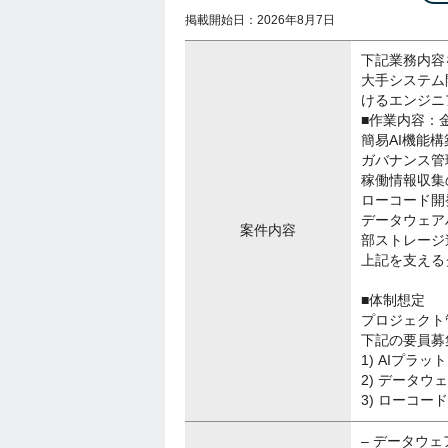
掲載開始日：2026年8月7日
下記業務内容
大手システム
けるエンジニ
■作業内容：
簡易AI機能構
ガバナンス管
稼働情報収集
ローコード開
データウェア
案件内容
部ストレージ
上記を支える
■体制想定
プロジェクト
下記の要員募
1) AIプラ
2) データウ
3) ローコー
– データウ