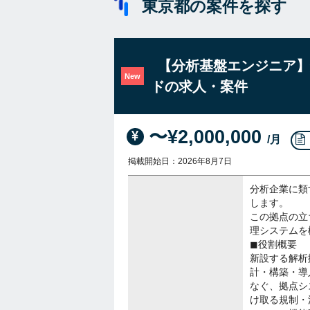
東京都の案件を探す
【分析基盤エンジニア】
New
ドの求人・案件
〜¥2,000,000
/月
掲載開始日：2026年8月7日
分析企業に類
します。
この拠点の立
理システムを
◼︎役割概要
新設する解析
計・構築・導
なぐ、拠点シ
け取る規制・