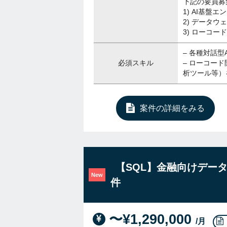
下記の要員募
1) AI基盤
2) データウ
3) ローコー
– 各種対話
必須スキル
– ローコー
析ツール等）
案件の詳細をみる
【SQL】金融向けデー
New
件
〜¥1,290,000
/月