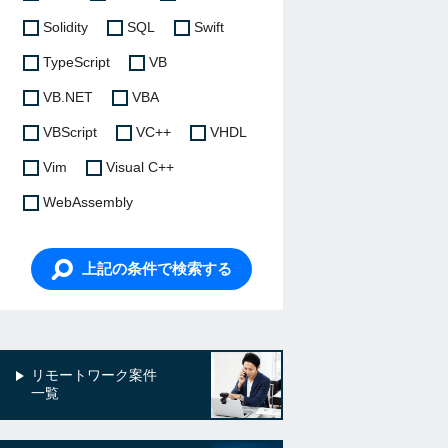
Solidity
SQL
Swift
TypeScript
VB
VB.NET
VBA
VBScript
VC++
VHDL
Vim
Visual C++
WebAssembly
上記の条件で検索する
リモートワーク案件
一覧