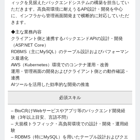
ィックを見据えたバックエンドシステムの構築を担当してい
ただきます。高負荷環境に耐えうるAPI設計・開発を中心
に、インフラから管理画面開発まで横断的に対応していただ
きます。
◆主な業務内容
クライアント側と連携するバックエンドAPIの設計・開発
（ASP.NET Core）
RDBMS（主にMySQL）のテーブル設計およびパフォーマン
ス最適化
AWS（Kubernetes）環境でのコンテナ運用・改善
運用・管理画面の開発およびクライアント側との動作確認・
連携
AIツールを活用した効率的な開発の推進
必須スキル
– BtoC向けWebサービスやアプリ等のバックエンド開発経
験（3年以上目安、言語不問）
– 大規模トラフィック・高負荷環境での設計・開発・運用経
験
– RDBMS（特にMySQL）を用いたテーブル設計およびクエ