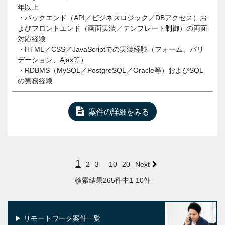
年以上
・バックエンド（API／ビジネスロジック／DBアクセス）お
よびフロントエンド（画面実装／テンプレート制御）の両面
対応経験
・HTML／CSS／JavaScriptでの実装経験（フォーム、バリ
デーション、Ajax等）
・RDBMS（MySQL／PostgreSQL／Oracle等）およびSQL
の実務経験
案件の詳細をみる
1
2
3
10
20
Next
検索結果265件中1-10件
リモートワーク案件一覧