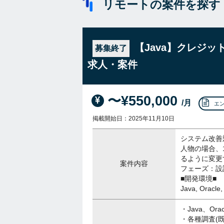
リモートの案件を探す
【Java】クレジ
募集終了
求人・案件
〜¥550,000
/月
エ
掲載開始日：2025年11月10日
システム改善
人物の場合、
るように変更
案件内容
フェーズ：設
■開発環境■
Java, Oracle,
・Java、Orac
・各種調査(既