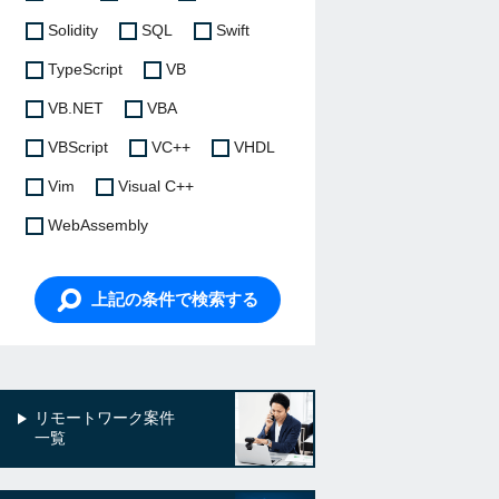
Solidity
SQL
Swift
TypeScript
VB
VB.NET
VBA
VBScript
VC++
VHDL
Vim
Visual C++
WebAssembly
上記の条件で検索する
リモートワーク案件
一覧