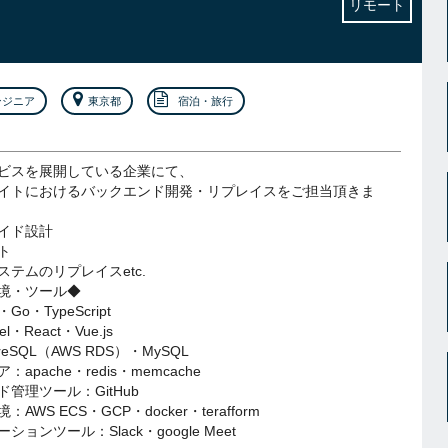
リモート
ンジニア
東京都
宿泊・旅行
ビスを展開している企業にて、
イトにおけるバックエンド開発・リプレイスをご担当頂きま
イド設計
ト
テムのリプレイスetc.
境・ツール◆
o・TypeScript
l・React・Vue.js
reSQL（AWS RDS）・MySQL
apache・redis・memcache
管理ツール：GitHub
WS ECS・GCP・docker・terafform
ョンツール：Slack・google Meet