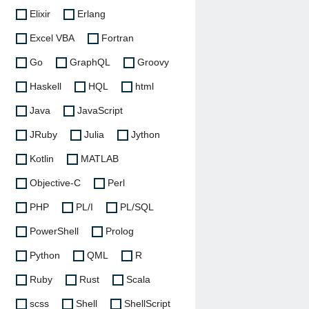
Elixir
Erlang
Excel VBA
Fortran
Go
GraphQL
Groovy
Haskell
HQL
html
Java
JavaScript
JRuby
Julia
Jython
Kotlin
MATLAB
Objective-C
Perl
PHP
PL/I
PL/SQL
PowerShell
Prolog
Python
QML
R
Ruby
Rust
Scala
scss
Shell
ShellScript