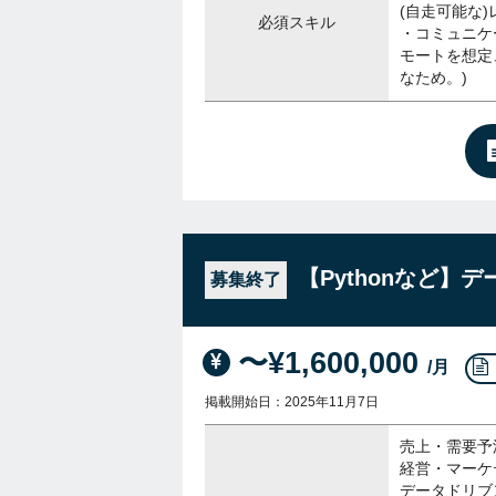
(自走可能な)
必須スキル
・コミュニケ
モートを想定
なため。)
【Pythonなど】
募集終了
〜¥1,600,000
/月
掲載開始日：2025年11月7日
売上・需要予
経営・マーケ
データドリブ