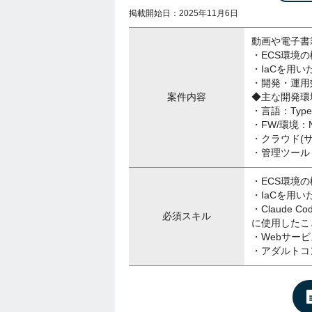
掲載開始日：2025年11月6日
動画や電子書
・ECS環境
・IaCを用い
・開発・運用効
案件内容
◆主な開発環
・言語：TypeS
・FW/環境：Nux
・クラウド(サー
・管理ツール：
・ECS環境
・IaCを用
・Claude 
必須スキル
に使用したこ
・Webサー
・アダルトコ