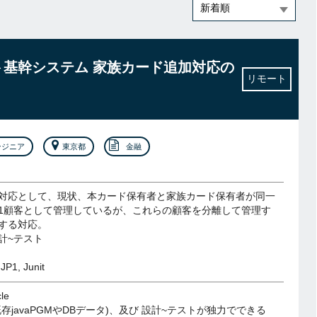
ット基幹システム 家族カード追加対応の
リモート
ンジニア
東京都
金融
対応として、現状、本カード保有者と家族カード保有者が同一
1顧客として管理しているが、これらの顧客を分離して管理す
する対応。
計~テスト
 JP1, Junit
le
存javaPGMやDBデータ)、及び 設計~テストが独力でできる