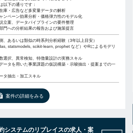
は以下の通りです：
在庫・広告など多変量データの解析
ャンペーン効果分析・価格弾力性のモデル化
説立案、データパイプラインの要件整理
部門への分析結果の報告および施策提言
測、あるいは類似の時系列分析経験（3年以上目安）
as, statsmodels, scikit-learn, prophet など）やRによるモデリ
数選択、異常検知、特徴量設計の実務スキル
データを用いた事業課題の仮説構築・示唆抽出・提案までの一
データ抽出・加工スキル
案件の詳細をみる
行予約システムのリプレイスの求人・案