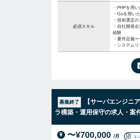
・PHPを用
・Goを用い
・技術選定の
必須スキル
・自社開発企業
経験
・要件定義〜
・システムリ
【サーバエンジニ
募集終了
ラ構築・運用保守の求人・案
〜¥700,000
/月
エ