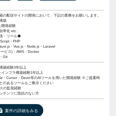
籍の配信サイトの開発において、下記の業務をお願いします。
の構築
た開発経験
率化 etc.
境・ツール◆
cript・PHP
t.js・Vue.js・Node.js・Laravel
ビス)：AWS・Docker
Git
の構築経験3年以上
いたインフラ構築経験1年以上
Code・Cursor・Devin等のAIツールを用いた開発経験 ※ご提案時
とのあるツールもご教示ください
ビスの監視経験
ンテンツに抵抗のない方
案件の詳細をみる