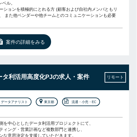
レベル。
ーションを積極的にとれる方 (顧客および自社内メンバともリ
、 また他ベンダーや他チームとのコミュニケーションも必要
案件の詳細をみる
データ利活用高度化PJの求人・案件
リモート
データアナリスト
東京都
流通・小売・EC
測を中心としたデータ利活用プロジェクトにて、
ティング・営業計画など複数部門と連携し、
ンな意思決定を支援していただきます。