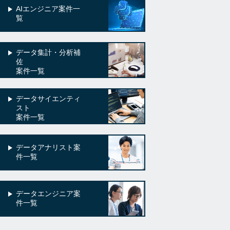
AIエンジニア案件一
覧
データ集計・分析補
佐
案件一覧
データサイエンティ
スト
案件一覧
データアナリスト案
件一覧
データエンジニア案
件一覧