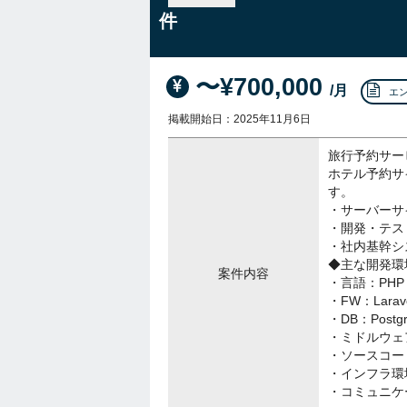
件
〜¥700,000
/月
エ
掲載開始日：2025年11月6日
旅行予約サー
ホテル予約サ
す。
・サーバーサ
・開発・テス
・社内基幹シス
◆主な開発環
案件内容
・言語：PHP・G
・FW：Larave
・DB：Postg
・ミドルウェア：
・ソースコード
・インフラ環境：A
・コミュニケーシ