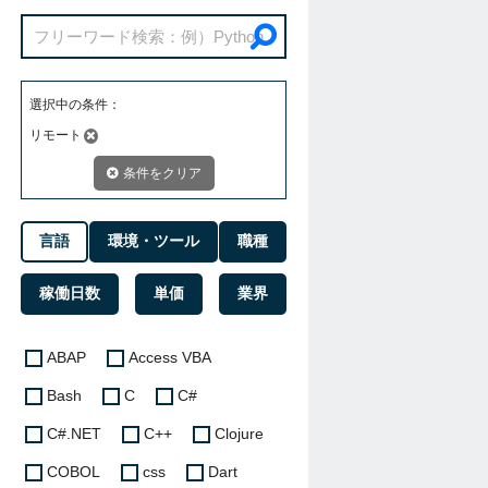
選択中の条件：
リモート
条件をクリア
言語
環境・ツール
職種
稼働日数
単価
業界
ABAP
Access VBA
Bash
C
C#
C#.NET
C++
Clojure
COBOL
css
Dart