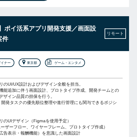
ナー】ポイ活系アプリ開発支援／画面設
リモート
案件
ザイナー
東京都
ゲーム・エンタメ
リのUI/UX設計およびデザイン全般を担当。
機能追加に伴う画面設計、プロトタイプ作成、開発チームとの
デザイン品質の担保を行う。
、開発タスクの優先順位整理や進行管理にも関与できるポジシ
のUIデザイン（Figmaを使用予定）
ユーザーフロー、ワイヤーフレーム、プロトタイプ作成）
広告表示・報酬機能）を意識した画面設計