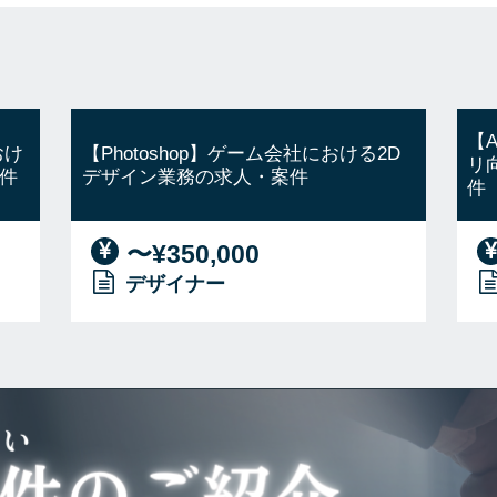
【A
おけ
【Photoshop】ゲーム会社における2D
リ
件
デザイン業務の求人・案件
件
〜¥350,000
デザイナー