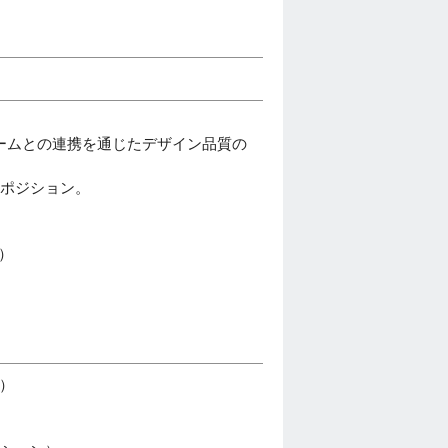
ームとの連携を通じたデザイン品質の
るポジション。
）
上）