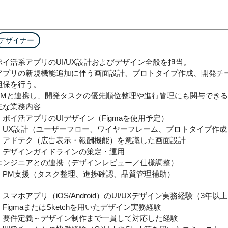
デザイナー
ポイ活系アプリのUI/UX設計およびデザイン全般を担当。
アプリの新規機能追加に伴う画面設計、プロトタイプ作成、開発チ
担保を行う。
PMと連携し、開発タスクの優先順位整理や進行管理にも関与でき
主な業務内容
・ポイ活アプリのUIデザイン（Figmaを使用予定）
・UX設計（ユーザーフロー、ワイヤーフレーム、プロトタイプ作成
・アドテク（広告表示・報酬機能）を意識した画面設計
・デザインガイドラインの策定・運用
エンジニアとの連携（デザインレビュー／仕様調整）
・PM支援（タスク整理、進捗確認、品質管理補助）
・スマホアプリ（iOS/Android）のUI/UXデザイン実務経験（3年以
・FigmaまたはSketchを用いたデザイン実務経験
・要件定義～デザイン制作まで一貫して対応した経験