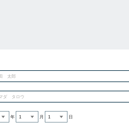
年
月
日