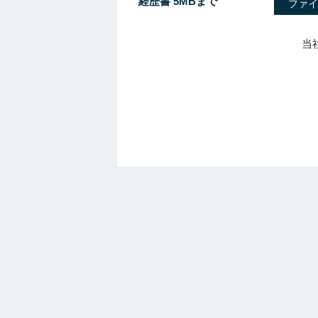
経歴書 5MBまで
ファイ
当
I
f
y
o
u
a
r
e
a
h
u
m
a
n
,