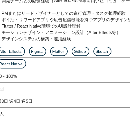
・開発チームとの協働経験（GitHubやSlack等を用いたコミュニケ
・PMまたはリードデザイナーとしての進行管理・タスク整理経験
・ポイ活・リワードアプリや広告配信機能を持つアプリのデザイン
Flutter / React Native環境でのUI設計理解
・モーションデザイン・アニメーション設計（After Effects等）
・デザインシステムの構築・運用経験
After Effects
Figma
Flutter
Github
Sketch
React Native
0～100%
1回
週3日 週4日 週5日
1人