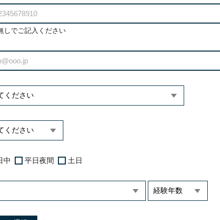
無しでご記入ください
日中
平日夜間
土日