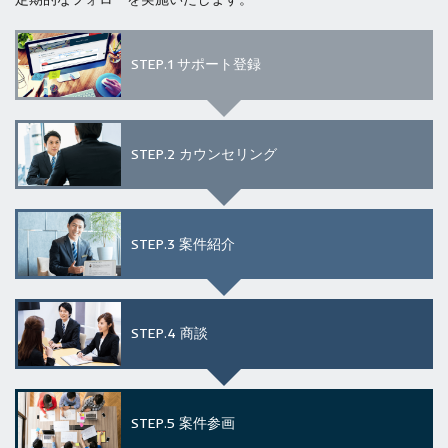
STEP.1
サポート登録
STEP.2
カウンセリング
STEP.3
案件紹介
STEP.4
商談
STEP.5
案件参画