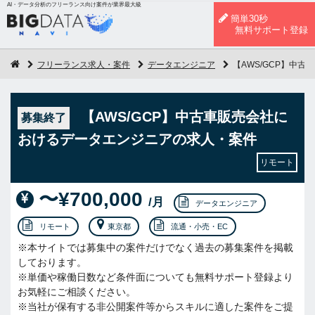
AI・データ分析のフリーランス向け案件が業界最大級
簡単30秒
無料サポート登録
フリーランス求人・案件
データエンジニア
【AWS/GCP】中
【AWS/GCP】中古車販売会社に
募集終了
おけるデータエンジニアの求人・案件
リモート
〜¥700,000
/月
データエンジニア
リモート
東京都
流通・小売・EC
※本サイトでは募集中の案件だけでなく過去の募集案件を掲載
しております。
※単価や稼働日数など条件面についても無料サポート登録より
お気軽にご相談ください。
※当社が保有する非公開案件等からスキルに適した案件をご提