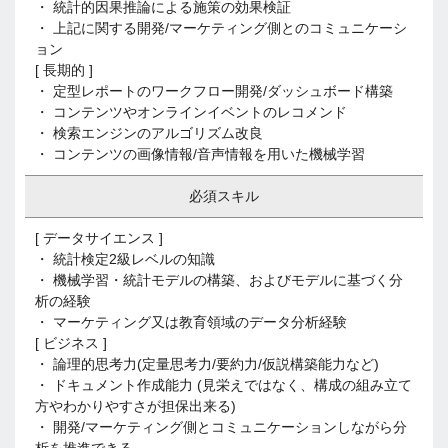
・ 統計的因果推論による施策の効果検証
・ 上記に関する開発/マーケティング側とのコミュニケーシ
ョン
[ 長期的 ]
・ 定型レポートのワークフロー開発/ダッシュボード構築
・ コンテンツやオンラインイベントのレコメンド
・ 検索エンジンのアルゴリズム改良
・ コンテンツの画像情報/音声情報を用いた機械学習
必須スキル
[ データサイエンス ]
・ 統計検定2級レベルの知識
・ 機械学習・統計モデルの構築、およびモデルに基づく分
析の経験
・ マーケティング又は教育領域のデータ分析経験
[ ビジネス ]
・ 論理的思考力(定量思考力/要約力/仮説構築能力など)
・ ドキュメント作成能力 (見栄えではなく、構成の組み立て
方やわかりやすさが担保出来る)
・ 開発/マーケティング側とコミュニケーションしながら分