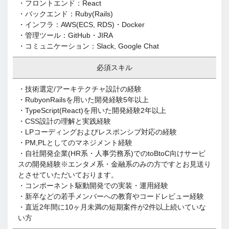
・フロントエンド：React
・バックエンド：Ruby(Rails)
・インフラ：AWS(ECS, RDS)・Docker
・管理ツール：GitHub・JIRA
・コミュニケーション：Slack, Google Chat
必須スキル
・技術選定/アーキテクチャ設計の経験
・RubyonRailsを用いた開発経験5年以上
・TypeScript(React)を用いた開発経験2年以上
・CSS設計の理解と実践経験
・LPコーディングおよびレスポンシブ対応の経験
・PM,PLとしてのマネジメント経験
・自社開発企業(HR系・人事労務系)でのtoBtoC向けサービ
スの開発経験※エンタメ系・金融系のみの方ですとお見送り
とさせていただいております。
・コンポーネント駆動開発での実装・運用経験
・新卒などの若手メンバーへの教育やコードレビュー経験
・直近2年間に10ヶ月未満の短期案件が2件以上続いていな
い方