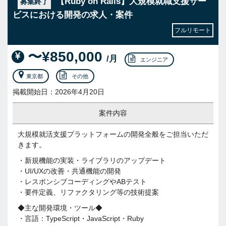
【Ruby on Rails】大規模就職支援サー
募集終了
ビスにおける開発の求人・案件
フルリモート
〜¥850,000
/月
エンジニア
東京都
その他
掲載開始日：2026年4月20日
案件内容
大規模就活支援プラットフォームの開発全般をご担当いただ
きます。
・新規機能の実装・ライブラリのアップデート
・UI/UXの改善・共通機能の開発
・レスポンシブコーディングやABテスト
・要件定義、リファクタリング等の技術提案
◆主な開発環境・ツール◆
・言語：TypeScript・JavaScript・Ruby