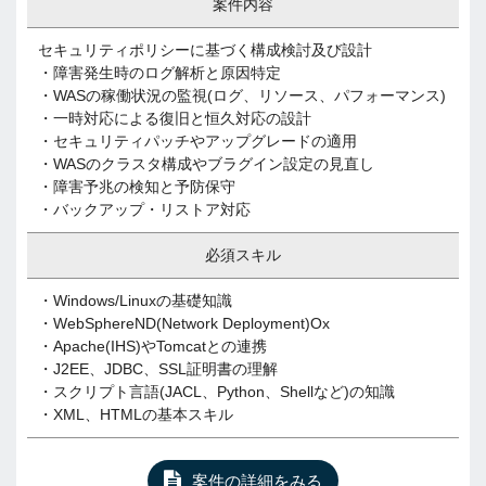
案件内容
セキュリティポリシーに基づく構成検討及び設計
・障害発生時のログ解析と原因特定
・WASの稼働状況の監視(ログ、リソース、パフォーマンス)
・一時対応による復旧と恒久対応の設計
・セキュリティパッチやアップグレードの適用
・WASのクラスタ構成やブラグイン設定の見直し
・障害予兆の検知と予防保守
・バックアップ・リストア対応
必須スキル
・Windows/Linuxの基礎知識
・WebSphereND(Network Deployment)Ox
・Apache(IHS)やTomcatとの連携
・J2EE、JDBC、SSL証明書の理解
・スクリプト言語(JACL、Python、Shellなど)の知識
・XML、HTMLの基本スキル
案件の詳細をみる