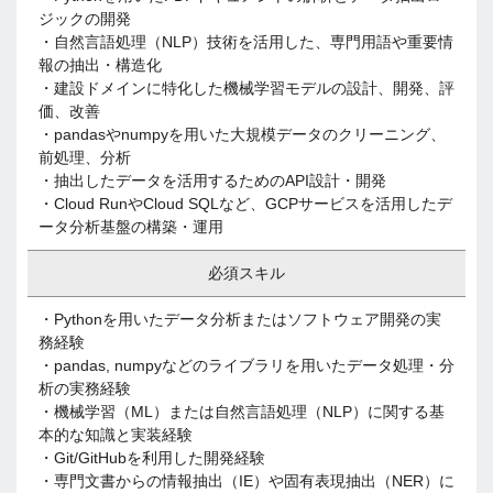
ジックの開発
・自然言語処理（NLP）技術を活用した、専門用語や重要情
報の抽出・構造化
・建設ドメインに特化した機械学習モデルの設計、開発、評
価、改善
・pandasやnumpyを用いた大規模データのクリーニング、
前処理、分析
・抽出したデータを活用するためのAPI設計・開発
・Cloud RunやCloud SQLなど、GCPサービスを活用したデ
ータ分析基盤の構築・運用
必須スキル
・Pythonを用いたデータ分析またはソフトウェア開発の実
務経験
・pandas, numpyなどのライブラリを用いたデータ処理・分
析の実務経験
・機械学習（ML）または自然言語処理（NLP）に関する基
本的な知識と実装経験
・Git/GitHubを利用した開発経験
・専門文書からの情報抽出（IE）や固有表現抽出（NER）に