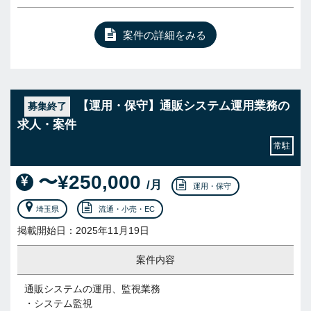
案件の詳細をみる
【運用・保守】通販システム運用業務の
募集終了
求人・案件
常駐
〜¥250,000
/月
運用・保守
埼玉県
流通・小売・EC
掲載開始日：2025年11月19日
案件内容
通販システムの運用、監視業務
・システム監視