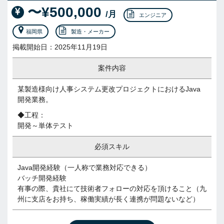
〜¥500,000
/月
エンジニア
福岡県
製造・メーカー
掲載開始日：2025年11月19日
案件内容
某製造様向け人事システム更改プロジェクトにおけるJava
開発業務。
◆工程：
開発～単体テスト
必須スキル
Java開発経験（一人称で業務対応できる）
バッチ開発経験
有事の際、貴社にて技術者フォローの対応を頂けること（九
州に支店をお持ち、稼働実績が長く連携が問題ないなど）