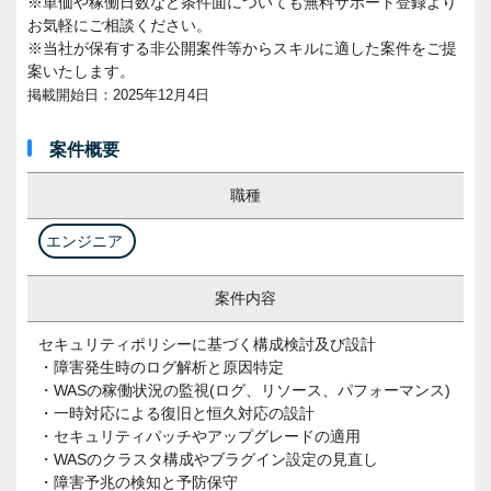
※単価や稼働日数など条件面についても無料サポート登録より
お気軽にご相談ください。
※当社が保有する非公開案件等からスキルに適した案件をご提
案いたします。
掲載開始日：2025年12月4日
案件概要
職種
エンジニア
案件内容
セキュリティポリシーに基づく構成検討及び設計
・障害発生時のログ解析と原因特定
・WASの稼働状況の監視(ログ、リソース、パフォーマンス)
・一時対応による復旧と恒久対応の設計
・セキュリティパッチやアップグレードの適用
・WASのクラスタ構成やブラグイン設定の見直し
・障害予兆の検知と予防保守