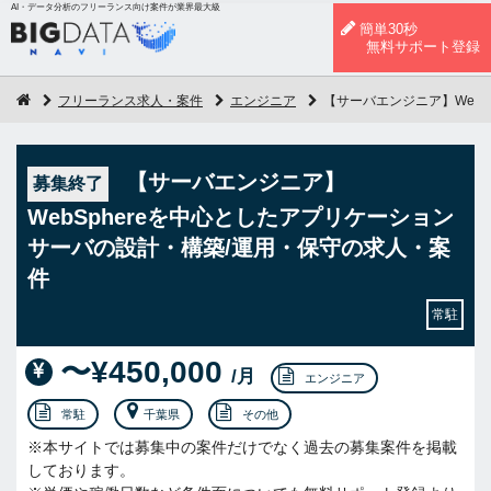
AI・データ分析のフリーランス向け案件が業界最大級
簡単30秒
無料サポート登録
フリーランス求人・案件
エンジニア
【サーバエンジニア】Web
【サーバエンジニア】
募集終了
WebSphereを中心としたアプリケーション
サーバの設計・構築/運用・保守の求人・案
件
常駐
〜¥450,000
/月
エンジニア
常駐
千葉県
その他
※本サイトでは募集中の案件だけでなく過去の募集案件を掲載
しております。