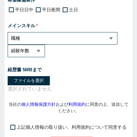
平日日中
平日夜間
土日
メインスキル
経歴書 5MBまで
ファイルを選択
当社の
個人情報保護方針
および
利用規約
に同意の上、送信して
ください。
上記個人情報の取り扱い、利用規約について同意する
I