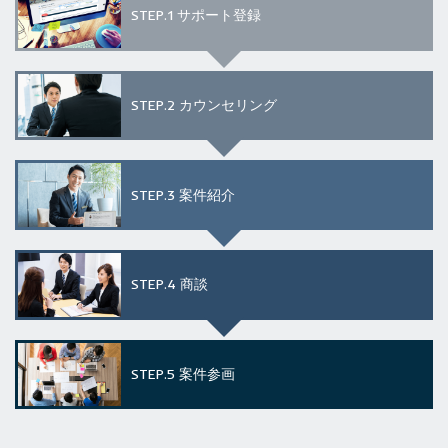
STEP.1
サポート登録
STEP.2
カウンセリング
STEP.3
案件紹介
STEP.4
商談
STEP.5
案件参画