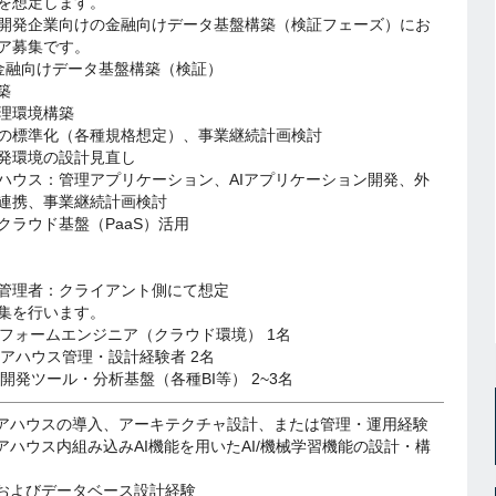
を想定します。
開発企業向けの金融向けデータ基盤構築（検証フェーズ）にお
ア募集です。
金融向けデータ基盤構築（検証）
築
理環境構築
の標準化（各種規格想定）、事業継続計画検討
発環境の設計見直し
ハウス：管理アプリケーション、AIアプリケーション開発、外
連携、事業継続計画検討
クラウド基盤（PaaS）活用
管理者：クライアント側にて想定
集を行います。
ットフォームエンジニア（クラウド環境） 1名
ェアハウス管理・設計経験者 2名
ド開発ツール・分析基盤（各種BI等） 2~3名
ェアハウスの導入、アーキテクチャ設計、または管理・運用経験
ェアハウス内組み込みAI機能を用いたAI/機械学習機能の設計・構
キルおよびデータベース設計経験