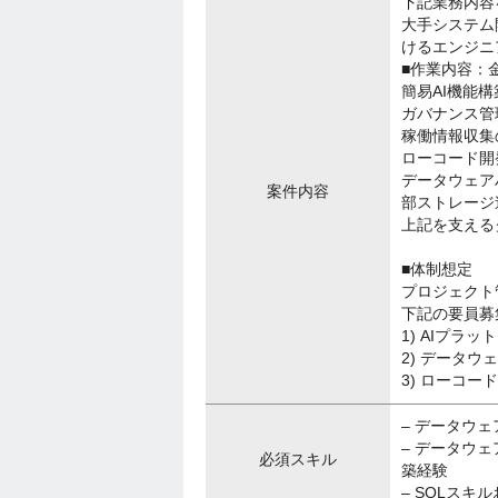
下記業務内容
大手システム
けるエンジニ
■作業内容：
簡易AI機能構
ガバナンス管
稼働情報収集
ローコード開
データウェア
案件内容
部ストレージ
上記を支える
■体制想定
プロジェクト
下記の要員募
1) AIプラ
2) データウ
3) ローコー
– データウ
– データウ
必須スキル
築経験
– SQLス