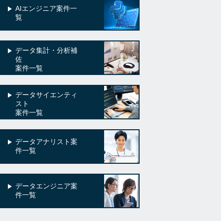
AIエンジニア案件一
覧
データ集計・分析補
佐
案件一覧
データサイエンティ
スト
案件一覧
データアナリスト案
件一覧
データエンジニア案
件一覧