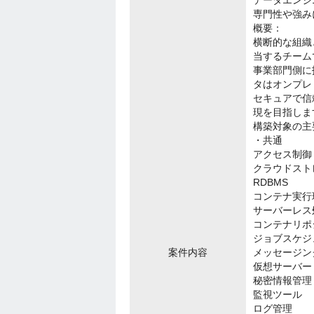
データエンジ
専門性や強み
概要：
横断的な組織
当するチーム
事業部門側に
タはオンプレ
セキュアで信
現を目指しま
構築対象の主
・共通
アクセス制御
クラウドスト
RDBMS
コンテナ実行
サーバーレス
コンテナリポ
ジョブスケジ
案件内容
メッセージン
仮想サーバー
秘密情報管理
監視ツール
ログ管理