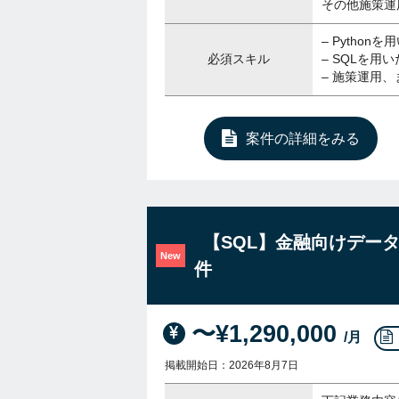
その他施策運
– Pytho
必須スキル
– SQLを
– 施策運用
案件の詳細をみる
【SQL】金融向けデー
New
件
〜¥1,290,000
/月
掲載開始日：2026年8月7日