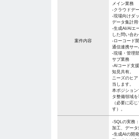
メイン業務
-クラウドデ
-現場向けダ
データ集計用
-生成AI/A
した問い合わ
案件内容
-ローコード
通信連携サー
-現場・管理
サブ業務
-AIコード
知見共有。
ニーズのヒア
当します。
本ポジション
タ整備領域を
（必要に応じ
す）。
-SQLの実務
加工、データ
-生成AIの