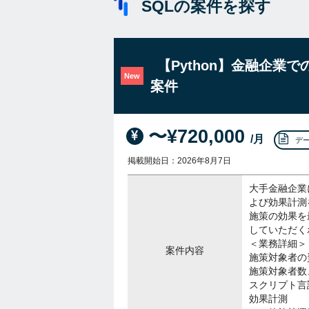
SQLの案件を探す
【Python】金融企
New
案件
〜¥720,000
/月
デ
掲載開始日：2026年8月7日
大手金融企業
よび効果計測
施策の効果を
していただく
＜業務詳細＞
案件内容
施策対象者の
施策対象者数
スクリプト言
効果計測