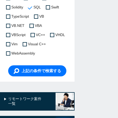
Solidity
SQL
Swift
TypeScript
VB
VB.NET
VBA
VBScript
VC++
VHDL
Vim
Visual C++
WebAssembly
上記の条件で検索する
リモートワーク案件
一覧