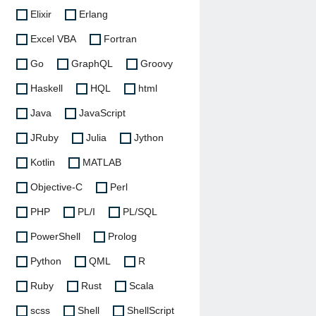
Elixir
Erlang
Excel VBA
Fortran
Go
GraphQL
Groovy
Haskell
HQL
html
Java
JavaScript
JRuby
Julia
Jython
Kotlin
MATLAB
Objective-C
Perl
PHP
PL/I
PL/SQL
PowerShell
Prolog
Python
QML
R
Ruby
Rust
Scala
scss
Shell
ShellScript