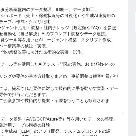
ータ分析基盤内のデータ整理、ID統一、データ加工。
ッシュボード（売上・稼働状況等の可視化）や生成AI連携用の
テーブル作成・クエリ記述。
Iエージェント活用・調整：社内ナレッジ（規定類やFAQ）を参照
せ自動化（自己解決）AIのプロンプト調整やデータ連携。
開発ツール等を用いたAIエージェント構築・スクリプト作成、
バー構築等の検証・実装。
部門の業務改善に向けた技術的な実装・試作。
支援ツール等を活用したAIアシスト開発の実施、および社内への
リングや要件の基本方針取りまとめ、事前調整は顧客社員が担
では、提示された要件に対して技術的に手を動かす実装・デー
専任で担当いただきます。
て会議参加や技術的な提案・示唆を行うことも歓迎されま
：データ基盤（AWS/GCP/Azure等）等を用いたデータの整理、
集計用テーブル構築の経験
開発：生成AI（LLM）のアプリ開発、システムプロンプトの調