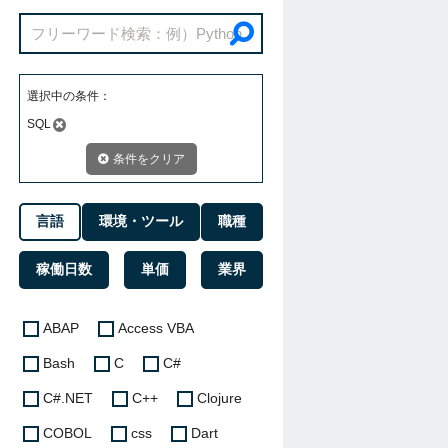
選択中の条件：
SQL
条件をクリア
言語
環境・ツール
職種
稼働日数
単価
業界
ABAP
Access VBA
Bash
C
C#
C#.NET
C++
Clojure
COBOL
css
Dart