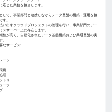
ニア / インフラエンジニア
に応じた業務を担当します。
として、事業部門と連携しながらデータ基盤の構築・運用を担
です。
払い出すクラウドプロジェクトの管理を行い、事業部門のデー
ミスサーバー上に存在します。
頼性が高く、自動化されたデータ基盤構築および共通基盤の実
す。
要なサービス:
レージ
環境
処理
ジトリ
ューラ
グ