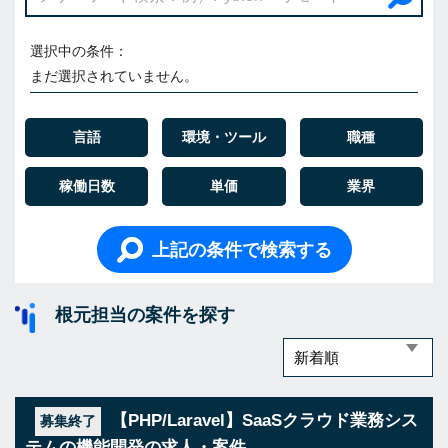
選択中の条件：
まだ選択されていません。
言語
環境・ツール
職種
稼働日数
単価
業界
上記の条件で検索する
根元担当の案件を探す
【PHP/Laravel】SaaSクラウド業務シス
募集終了
テムの機能開発の求人・案件