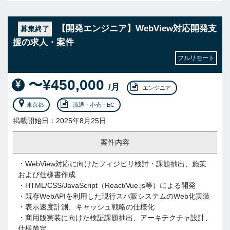
【開発エンジニア】WebView対応開発支
募集終了
援の求人・案件
フルリモート
〜¥450,000
/月
エンジニア
東京都
流通・小売・EC
掲載開始日：2025年8月25日
案件内容
・WebView対応に向けたフィジビリ検討・課題抽出、施策
および仕様書作成
・HTML/CSS/JavaScript（React/Vue.js等）による開発
・既存WebAPIを利用した現行スパ販システムのWeb化実装
・表示速度計測、キャッシュ戦略の仕様化
・商用版実装に向けた検証課題抽出、アーキテクチャ設計、
仕様策定