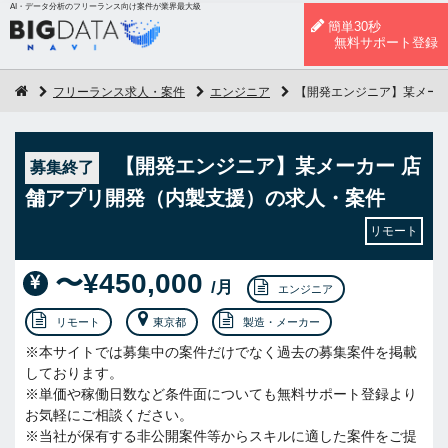
AI・データ分析のフリーランス向け案件が業界最大級
簡単30秒
無料サポート登録
フリーランス求人・案件
エンジニア
【開発エンジニア】某メーカ
【開発エンジニア】某メーカー 店
募集終了
舗アプリ開発（内製支援）の求人・案件
リモート
〜¥450,000
/月
エンジニア
リモート
東京都
製造・メーカー
※本サイトでは募集中の案件だけでなく過去の募集案件を掲載
しております。
※単価や稼働日数など条件面についても無料サポート登録より
お気軽にご相談ください。
※当社が保有する非公開案件等からスキルに適した案件をご提