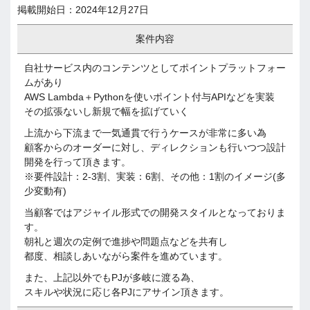
掲載開始日：2024年12月27日
案件内容
自社サービス内のコンテンツとしてポイントプラットフォー
ムがあり
AWS Lambda＋Pythonを使いポイント付与APIなどを実装
その拡張ないし新規で幅を拡げていく
上流から下流まで一気通貫で行うケースが非常に多い為
顧客からのオーダーに対し、ディレクションも行いつつ設計
開発を行って頂きます。
※要件設計：2-3割、実装：6割、その他：1割のイメージ(多
少変動有)
当顧客ではアジャイル形式での開発スタイルとなっておりま
す。
朝礼と週次の定例で進捗や問題点などを共有し
都度、相談しあいながら案件を進めています。
また、上記以外でもPJが多岐に渡る為、
スキルや状況に応じ各PJにアサイン頂きます。