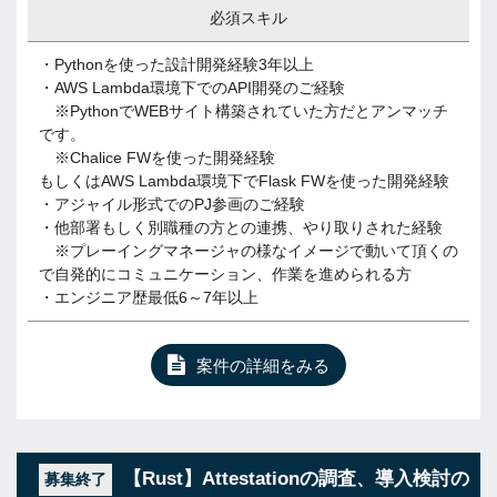
必須スキル
・Pythonを使った設計開発経験3年以上
・AWS Lambda環境下でのAPI開発のご経験
※PythonでWEBサイト構築されていた方だとアンマッチ
です。
※Chalice FWを使った開発経験
もしくはAWS Lambda環境下でFlask FWを使った開発経験
・アジャイル形式でのPJ参画のご経験
・他部署もしく別職種の方との連携、やり取りされた経験
※プレーイングマネージャの様なイメージで動いて頂くの
で自発的にコミュニケーション、作業を進められる方
・エンジニア歴最低6～7年以上
案件の詳細をみる
【Rust】Attestationの調査、導入検討の
募集終了