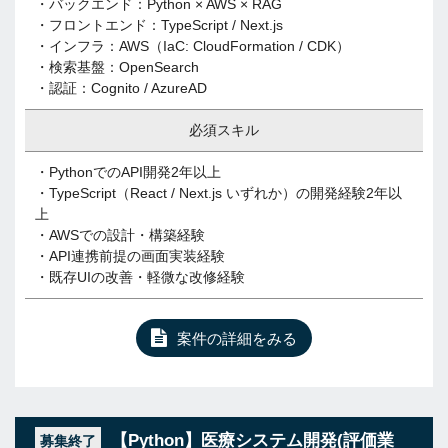
・バックエンド：Python × AWS × RAG
・フロントエンド：TypeScript / Next.js
・インフラ：AWS（IaC: CloudFormation / CDK）
・検索基盤：OpenSearch
・認証：Cognito / AzureAD
必須スキル
・PythonでのAPI開発2年以上
・TypeScript（React / Next.js いずれか）の開発経験2年以
上
・AWSでの設計・構築経験
・API連携前提の画面実装経験
・既存UIの改善・軽微な改修経験
案件の詳細をみる
【Python】医療システム開発(評価業
募集終了