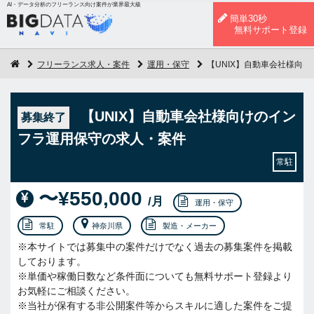
AI・データ分析のフリーランス向け案件が業界最大級
簡単30秒
無料サポート登録
フリーランス求人・案件
運用・保守
【UNIX】自動車会社様向
【UNIX】自動車会社様向けのイン
募集終了
フラ運用保守の求人・案件
常駐
〜¥550,000
/月
運用・保守
常駐
神奈川県
製造・メーカー
※本サイトでは募集中の案件だけでなく過去の募集案件を掲載
しております。
※単価や稼働日数など条件面についても無料サポート登録より
お気軽にご相談ください。
※当社が保有する非公開案件等からスキルに適した案件をご提