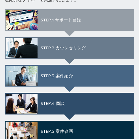
STEP.1
サポート登録
STEP.2
カウンセリング
STEP.3
案件紹介
STEP.4
商談
STEP.5
案件参画