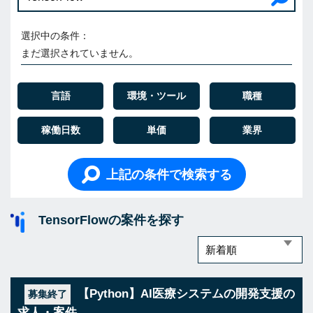
選択中の条件：
まだ選択されていません。
言語
環境・ツール
職種
稼働日数
単価
業界
上記の条件で検索する
TensorFlowの案件を探す
【Python】AI医療システムの開発支援の
募集終了
求人・案件