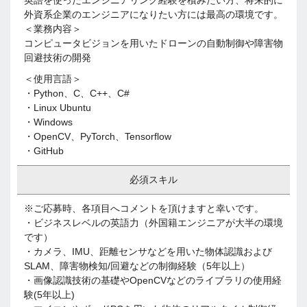
英語を使ったエンジニアリング経験を積みたい方、将来的に
外資系企業のエンジニアになりたい方には最高の環境です。
＜業務内容＞
コンピュータビジョンを用いたドローンの自動制御や障害物
回避技術の開発
＜使用言語＞
・Python、C、C++、C#
・Linux Ubuntu
・Windows
・OpenCV、PyTorch、Tensorflow
・GitHub
必須スキル
※ご応募時、各項目へコメントを頂けますと幸いです。
・ビジネスレベルの英語力（外国籍エンジニアが大半の環境
です）
・カメラ、IMU、距離センサなどを用いた物体認識および
SLAM、障害物検知/回避などの制御経験（5年以上）
・画像認識技術の基礎やOpenCVなどのライブラリの使用経
験(5年以上)