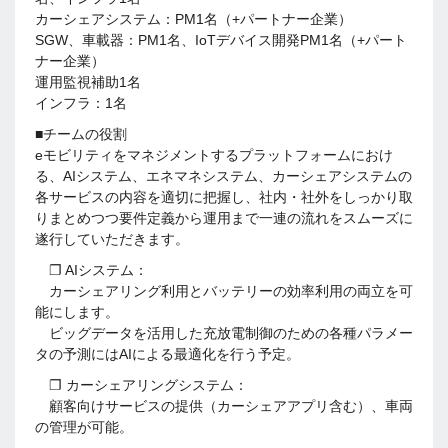
カーシェアシステム：PM1名（+パートナー企業）
SGW、車載器：PM1名、IoTデバイス開発PM1名（+パート
ナー企業）
運用監視補助1名
インフラ：1名
■チームの役割
eモビリティをマネジメントするプラットフォームにおけ
る、AIシステム、エネマネシステム、カーシェアシステムの
各サービスの内容を適切に把握し、社内・社外をしっかり取
りまとめつつ要件定義から運用まで一連の流れをスムーズに
遂行していただきます。
❐ AIシステム：
カーシェアリング利用とバッテリーの効率利用の両立を可
能にします。
ビッグデータを活用した充放電制御のための各種パラメー
タの予測にはAIによる最適化を行う予定。
❐ カーシェアリングシステム：
顧客向けサービスの提供（カーシェアアプリ含む）、車両
の管理が可能。