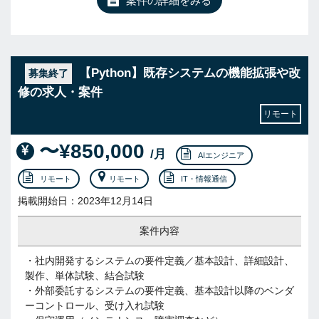
案件の詳細をみる
【Python】既存システムの機能拡張や改
募集終了
修の求人・案件
リモート
〜¥850,000
/月
AIエンジニア
リモート
リモート
IT・情報通信
掲載開始日：2023年12月14日
案件内容
・社内開発するシステムの要件定義／基本設計、詳細設計、
製作、単体試験、結合試験
・外部委託するシステムの要件定義、基本設計以降のベンダ
ーコントロール、受け入れ試験