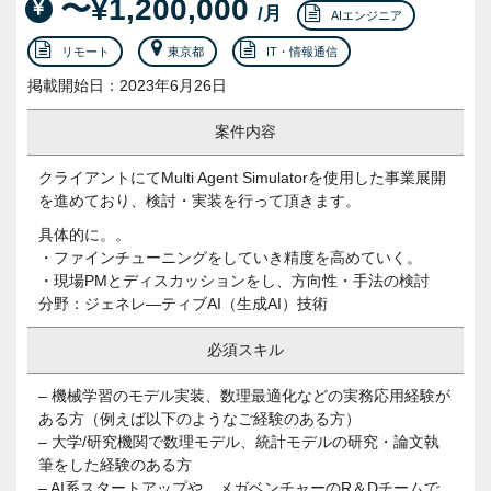
〜¥1,200,000
/月
AIエンジニア
リモート
東京都
IT・情報通信
掲載開始日：2023年6月26日
案件内容
クライアントにてMulti Agent Simulatorを使用した事業展開
を進めており、検討・実装を行って頂きます。
具体的に。。
・ファインチューニングをしていき精度を高めていく。
・現場PMとディスカッションをし、方向性・手法の検討
分野：ジェネレ―ティブAI（生成AI）技術
必須スキル
– 機械学習のモデル実装、数理最適化などの実務応用経験が
ある方（例えば以下のようなご経験のある方）
– 大学/研究機関で数理モデル、統計モデルの研究・論文執
筆をした経験のある方
– AI系スタートアップや、メガベンチャーのR＆Dチームで