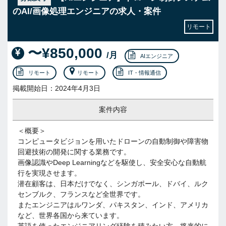
のAI/画像処理エンジニアの求人・案件
リモート
〜¥850,000
/月
AIエンジニア
リモート
リモート
IT・情報通信
掲載開始日：2024年4月3日
案件内容
＜概要＞
コンピュータビジョンを用いたドローンの自動制御や障害物
回避技術の開発に関する業務です。
画像認識やDeep Learningなどを駆使し、安全安心な自動航
行を実現させます。
潜在顧客は、日本だけでなく、シンガポール、ドバイ、ルク
センブルク、フランスなど全世界です。
またエンジニアはルワンダ、パキスタン、インド、アメリカ
など、世界各国から来ています。