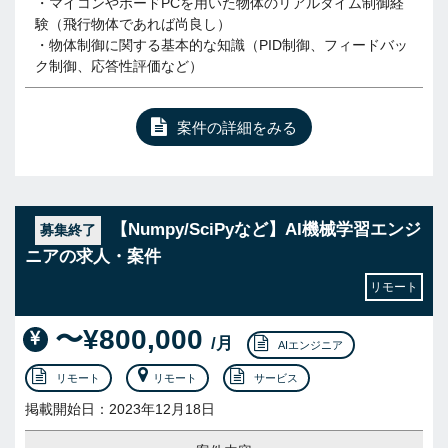
・マイコンやボードPCを用いた物体のリアルタイム制御経
験（飛行物体であれば尚良し）
・物体制御に関する基本的な知識（PID制御、フィードバッ
ク制御、応答性評価など）
案件の詳細をみる
【Numpy/SciPyなど】AI機械学習エンジ
募集終了
ニアの求人・案件
リモート
〜¥800,000
/月
AIエンジニア
リモート
リモート
サービス
掲載開始日：2023年12月18日