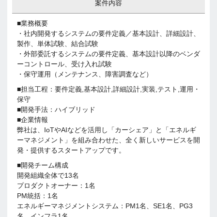
案件内容
■業務概要
・社内開発するシステムの要件定義／基本設計、詳細設計、
製作、単体試験、結合試験
・外部委託するシステムの要件定義、基本設計以降のベンダ
ーコントロール、受け入れ試験
・保守運用（メンテナンス、障害調査など）
■担当工程：要件定義,基本設計,詳細設計,実装,テスト,運用・
保守
■開発手法：ハイブリッド
■企業情報
弊社は、IoTやAIなどを活用し「カーシェア」と「エネルギ
ーマネジメント」を組み合わせた、全く新しいサービスを開
発・提供するスタートアップです。
■開発チーム構成
開発組織全体で13名
プロダクトオーナー：1名
PM統括：1名
エネルギーマネジメントシステム：PM1名、SE1名、PG3
名、インフラ1名