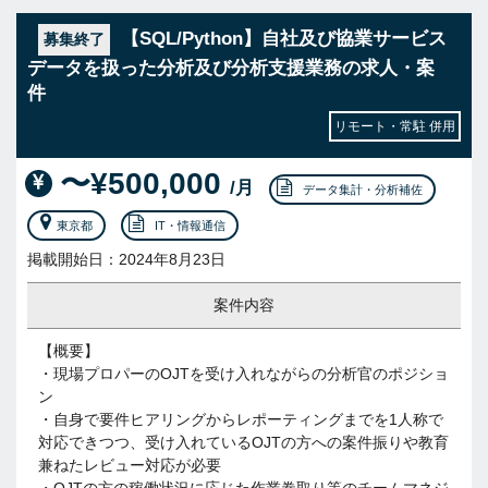
【SQL/Python】自社及び協業サービス
募集終了
データを扱った分析及び分析支援業務の求人・案
件
リモート・常駐 併用
〜¥500,000
/月
データ集計・分析補佐
東京都
IT・情報通信
掲載開始日：2024年8月23日
案件内容
【概要】
・現場プロパーのOJTを受け入れながらの分析官のポジショ
ン
・自身で要件ヒアリングからレポーティングまでを1人称で
対応できつつ、受け入れているOJTの方への案件振りや教育
兼ねたレビュー対応が必要