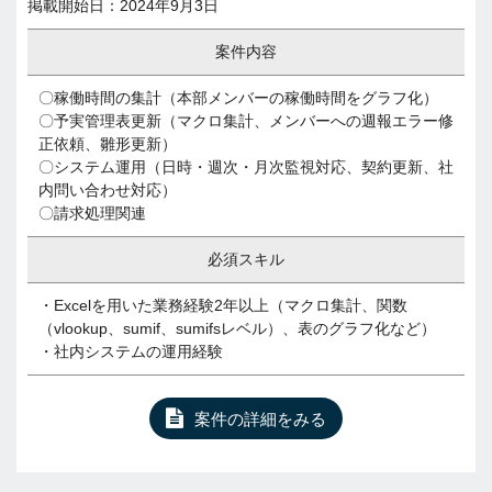
掲載開始日：2024年9月3日
案件内容
〇稼働時間の集計（本部メンバーの稼働時間をグラフ化）
〇予実管理表更新（マクロ集計、メンバーへの週報エラー修
正依頼、雛形更新）
〇システム運用（日時・週次・月次監視対応、契約更新、社
内問い合わせ対応）
〇請求処理関連
必須スキル
・Excelを用いた業務経験2年以上（マクロ集計、関数
（vlookup、sumif、sumifsレベル）、表のグラフ化など）
・社内システムの運用経験
案件の詳細をみる