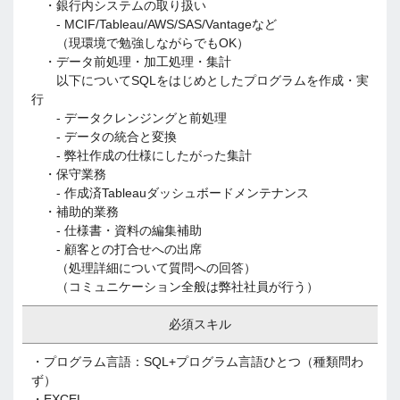
・銀行内システムの取り扱い
- MCIF/Tableau/AWS/SAS/Vantageなど
（現環境で勉強しながらでもOK）
・データ前処理・加工処理・集計
以下についてSQLをはじめとしたプログラムを作成・実
行
- データクレンジングと前処理
- データの統合と変換
- 弊社作成の仕様にしたがった集計
・保守業務
- 作成済Tableauダッシュボードメンテナンス
・補助的業務
- 仕様書・資料の編集補助
- 顧客との打合せへの出席
（処理詳細について質問への回答）
（コミュニケーション全般は弊社社員が行う）
必須スキル
・プログラム言語：SQL+プログラム言語ひとつ（種類問わ
ず）
・EXCEL