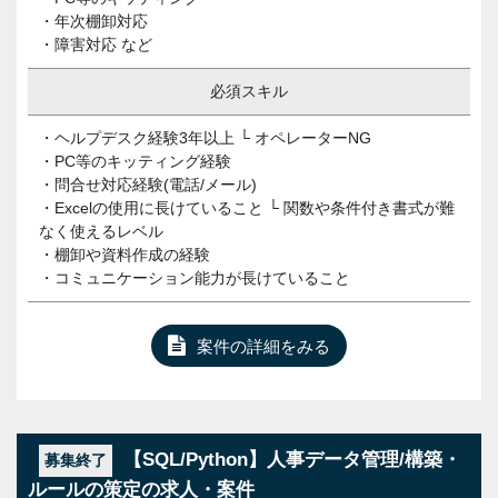
・年次棚卸対応
・障害対応 など
必須スキル
・ヘルプデスク経験3年以上 └ オペレーターNG
・PC等のキッティング経験
・問合せ対応経験(電話/メール)
・Excelの使用に長けていること └ 関数や条件付き書式が難
なく使えるレベル
・棚卸や資料作成の経験
・コミュニケーション能力が長けていること
案件の詳細をみる
【SQL/Python】人事データ管理/構築・
募集終了
ルールの策定の求人・案件