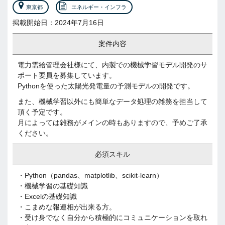
東京都
エネルギー・インフラ
掲載開始日：2024年7月16日
案件内容
電力需給管理会社様にて、内製での機械学習モデル開発のサ
ポート要員を募集しています。
Pythonを使った太陽光発電量の予測モデルの開発です。
また、機械学習以外にも簡単なデータ処理の雑務を担当して
頂く予定です。
月によっては雑務がメインの時もありますので、予めご了承
ください。
必須スキル
・Python（pandas、matplotlib、scikit-learn）
・機械学習の基礎知識
・Excelの基礎知識
・こまめな報連相が出来る方。
・受け身でなく自分から積極的にコミュニケーションを取れ