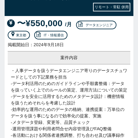
リモート・常駐 併用
〜¥550,000
/月
データエンジニア
東京都
IT・情報通信
掲載開始日：2024年9月18日
案件内容
・人事データを扱うデータエンジニア寄りのデータスチュワ
ードとしての下記業務を担当
-データ利活用のためのガイドラインや手順書整備：データ
を扱っていく上でのルールの策定、運用方法についての策定
-データを安全に活用するためのメタデータ設計：機密情報
を扱うためそれらを考慮した設計
-効率的な運用のためのデータの格納、連携提案：万単位の
データを扱う事になるので効率化の提案、実施
-メタデータ登録、変更等、品質チェック
-運用管理課題や利用者問合せ内容管理及びFAQ整備
-各活動における関係者連携調整、打ち合わせ及び議事録作