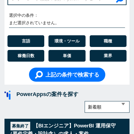
選択中の条件：
まだ選択されていません。
言語
環境・ツール
職種
稼働日数
単価
業界
上記の条件で検索する
PowerAppsの案件を探す
【BIエンジニア】PowerBI 運用保守
募集終了
（要件定義・設計含）の求人・案件