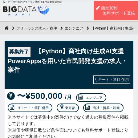
AI・データ分析のフリーランス向け案件が業界最大級
簡単30秒
無料サポート登録
フリーランス求人・案件
エンジニア
【Python】商社向け生成A
【Python】商社向け生成AI支援
募集終了
PowerAppsを用いた市民開発支援の求人・
案件
リモート・常駐 併用
〜¥500,000
/月
エンジニア
リモート・常駐 併用
東京都
商社・貿易・卸売
※本サイトでは募集中の案件だけでなく過去の募集案件を掲載
しております。
※単価や稼働日数など条件面についても無料サポート登録より
お気軽にご相談ください。