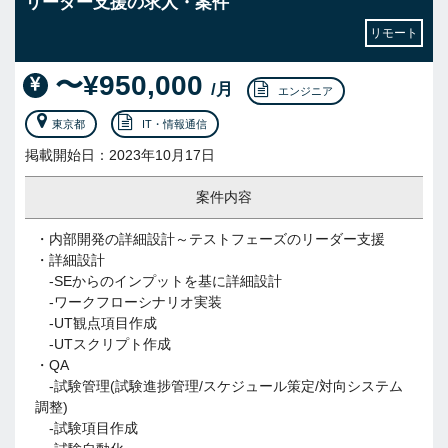
リーダー支援の求人・案件
リモート
〜¥950,000
/月
エンジニア
東京都
IT・情報通信
掲載開始日：2023年10月17日
案件内容
・内部開発の詳細設計～テストフェーズのリーダー支援
・詳細設計
-SEからのインプットを基に詳細設計
-ワークフローシナリオ実装
-UT観点項目作成
-UTスクリプト作成
・QA
-試験管理(試験進捗管理/スケジュール策定/対向システム
調整)
-試験項目作成