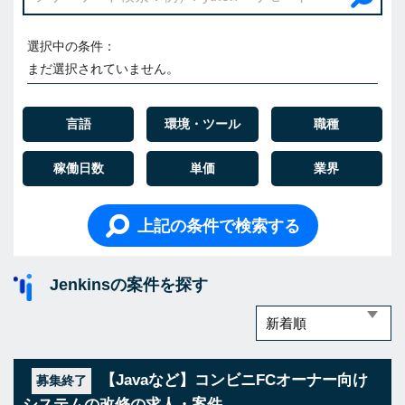
選択中の条件：
まだ選択されていません。
言語
環境・ツール
職種
稼働日数
単価
業界
上記の条件で検索する
Jenkinsの案件を探す
【Javaなど】コンビニFCオーナー向け
募集終了
システムの改修の求人・案件