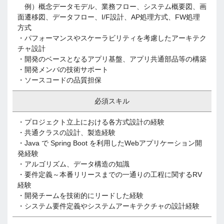
例）概念データモデル、業務フロー、システム概要図、画
面遷移図、データフロー、I/F設計、AP処理方式、FW処理
方式
・パフォーマンスやスケーラビリティを考慮したアーキテク
チャ設計
・開発のベースとなるアプリ基盤、アプリ共通部品等の構築
・開発メンバの技術サポート
・ソースコードの品質担保
必須スキル
・プロジェクト立上における各方式設計の経験
・共通クラスの設計、製造経験
・Java で Spring Boot を利用したWebアプリケーション開
発経験
・アルゴリズム、データ構造の知識
・要件定義～本番リリースまでの一通りの工程に関するRV
経験
・開発チームを技術的にリードした経験
・システム要件定義やシステムアーキテクチャの設計経験