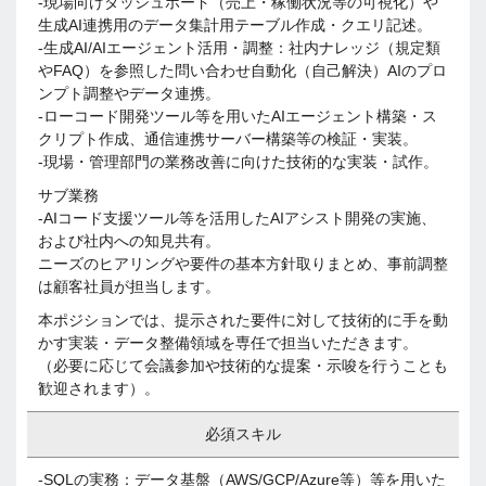
-現場向けダッシュボード（売上・稼働状況等の可視化）や
生成AI連携用のデータ集計用テーブル作成・クエリ記述。
-生成AI/AIエージェント活用・調整：社内ナレッジ（規定類
やFAQ）を参照した問い合わせ自動化（自己解決）AIのプロ
ンプト調整やデータ連携。
-ローコード開発ツール等を用いたAIエージェント構築・ス
クリプト作成、通信連携サーバー構築等の検証・実装。
-現場・管理部門の業務改善に向けた技術的な実装・試作。
サブ業務
-AIコード支援ツール等を活用したAIアシスト開発の実施、
および社内への知見共有。
ニーズのヒアリングや要件の基本方針取りまとめ、事前調整
は顧客社員が担当します。
本ポジションでは、提示された要件に対して技術的に手を動
かす実装・データ整備領域を専任で担当いただきます。
（必要に応じて会議参加や技術的な提案・示唆を行うことも
歓迎されます）。
必須スキル
-SQLの実務：データ基盤（AWS/GCP/Azure等）等を用いた