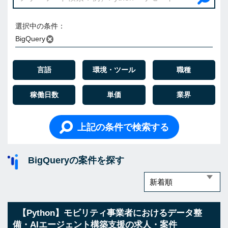
選択中の条件：
BigQuery
言語
環境・ツール
職種
稼働日数
単価
業界
上記の条件で検索する
BigQueryの案件を探す
【Python】モビリティ事業者におけるデータ整
備・AIエージェント構築支援の求人・案件