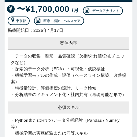
〜¥1,700,000
/月
データアナリスト
東京都
医療・福祉・ヘルスケア
掲載開始日：2026年4月17日
案件内容
・データの収集・整形・品質確認（欠損/外れ値/分布チェッ
クなど）
・探索的データ分析（EDA）・可視化・仮説検証
・機械学習モデルの作成・評価（ベースライン構築、改善提
案）
・特徴量設計、評価指標の設計、リーク検知
・分析結果のドキュメント化・社内共有（再現可能な形で）
必須スキル
・PythonまたはRでのデータ分析経験（Pandas / NumPy
等）
・機械学習の実務経験または同等スキル