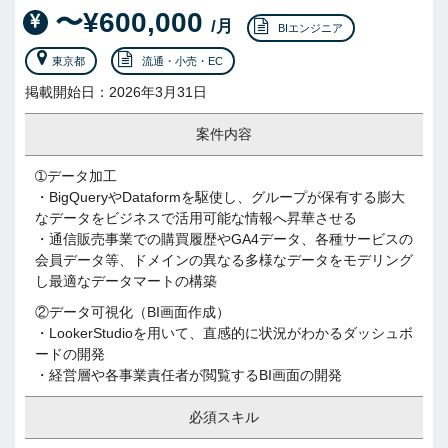
〜¥600,000
/月
BIエンジニア
東京都
流通・小売・EC
掲載開始日：2026年3月31日
案件内容
➀データ加工
・BigQueryやDataformを駆使し、グループが保有する膨大
なデータをビジネスで活用可能な情報へ昇華させる
・通信販売事業での購買履歴やGA4データ、各種サービスの
会員データ等、ドメインの異なる多様なデータをモデリング
し最適なデータマートの構築
②データ可視化（BI画面作成）
・LookerStudioを用いて、直感的に状況がわかるダッシュボ
ードの開発
・経営層や各事業責任者が閲覧するBI画面の開発
必須スキル