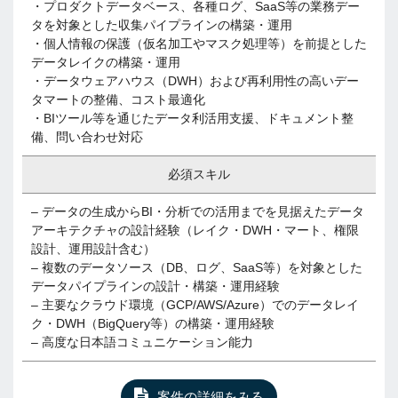
・プロダクトデータベース、各種ログ、SaaS等の業務デー
タを対象とした収集パイプラインの構築・運用
・個人情報の保護（仮名加工やマスク処理等）を前提とした
データレイクの構築・運用
・データウェアハウス（DWH）および再利用性の高いデー
タマートの整備、コスト最適化
・BIツール等を通じたデータ利活用支援、ドキュメント整
備、問い合わせ対応
必須スキル
– データの生成からBI・分析での活用までを見据えたデータ
アーキテクチャの設計経験（レイク・DWH・マート、権限
設計、運用設計含む）
– 複数のデータソース（DB、ログ、SaaS等）を対象とした
データパイプラインの設計・構築・運用経験
– 主要なクラウド環境（GCP/AWS/Azure）でのデータレイ
ク・DWH（BigQuery等）の構築・運用経験
– 高度な日本語コミュニケーション能力
案件の詳細をみる