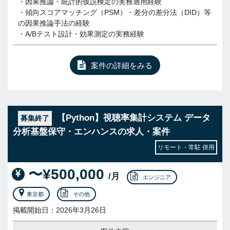
・因果推論・統計的仮説検定の実務適用経験
・傾向スコアマッチング（PSM）・差分の差分法（DID）等
の因果推論手法の経験
・A/Bテスト設計・効果測定の実務経験
案件の詳細をみる
【Python】視聴率集計システム データ
募集終了
分析基盤保守・エンハンスの求人・案件
リモート・常駐 併用
〜¥500,000
/月
エンジニア
東京都
その他
掲載開始日：2026年3月26日