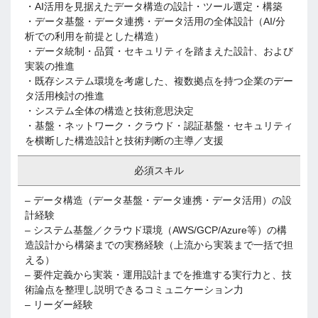
・AI活用を見据えたデータ構造の設計・ツール選定・構築
・データ基盤・データ連携・データ活用の全体設計（AI/分
析での利用を前提とした構造）
・データ統制・品質・セキュリティを踏まえた設計、および
実装の推進
・既存システム環境を考慮した、複数拠点を持つ企業のデー
タ活用検討の推進
・システム全体の構造と技術意思決定
・基盤・ネットワーク・クラウド・認証基盤・セキュリティ
を横断した構造設計と技術判断の主導／支援
必須スキル
– データ構造（データ基盤・データ連携・データ活用）の設
計経験
– システム基盤／クラウド環境（AWS/GCP/Azure等）の構
造設計から構築までの実務経験（上流から実装まで一括で担
える）
– 要件定義から実装・運用設計までを推進する実行力と、技
術論点を整理し説明できるコミュニケーション力
– リーダー経験