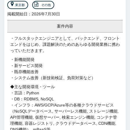
東京都
その他
掲載開始日：2026年7月30日
案件内容
・フルスタックエンジニアとして、バックエンド、フロント
エンドをはじめ、課題解決のためのあらゆる開発業務に携わ
っていただきます。
・新機能開発
・新サービス開発
・既存機能改善
・システム改善（新技術検証、負荷対策など）
◆主な開発環境・ツール
・言語：Python
・DB：RDBMS, NoSQL
・インフラ：AWS/GCP/Azure等の各種クラウドサービス
（NoSQLデータベース, サーバーレス機能, ストレージ機能,
API管理機能, 仮想サーバー, 検索エンジン機能, コンテナ管
理機能, 容器レジストリ, クラウドデータベース, CDN機能,
DNS機能）, mBaaS等