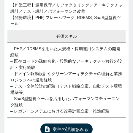
【作業工程】運用保守／リファクタリング／アーキテクチャ
設計／テスト設計／パフォーマンス改善
【開発環境】PHP, フレームワーク, RDBMS, SaaS型監視ツ
ール
必須スキル
– PHP／RDBMSを用いた大規模・長期運用システムの開発
経験
– 既存コードの疎結合化・段階的なアーキテクチャ移行の設
計・実行経験
– ドメイン駆動設計やクリーンアーキテクチャの理解と業務
ロジックへの適用経験
– テスト全体設計の経験（テスト戦略立案、自動テスト環境
構築等）
– SaaS型監視ツールを活用したパフォーマンスチューニン
グ経験
– レガシーシステムにおける改善計画立案・推進経験
案件の詳細をみる