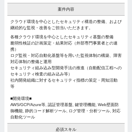
案件内容
クラウド環境を中心としたセキュリティ構造の整備、および
継続的な監視・改善をご担当いただきます。
各種クラウド環境を中心としたセキュリティ基盤の整備
脆弱性検証の計画策定・結果対応（外部専門事業者との連
携）
ログ監視・対応自動化基盤等を用いた監視体制の構築、障害
対応体制の整備と運用
セキュリティ組み込み型開発手法の推進（自動配信工程への
セキュリティ検査の組み込み等）
社内開発組織に対するセキュリティ指標の策定・周知活動
等
■開発環境■
AWS/GCP/Azure等, 認証管理基盤, 鍵管理機能, Web壁面防
御機能, 静的コード解析ツール, ログ管理・分析ツール, 対応
自動化ツール
必須スキル