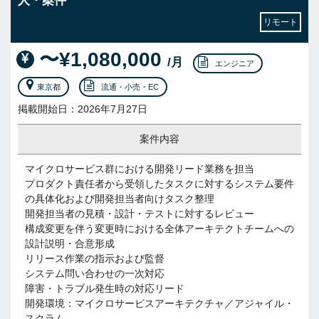
人・案件
リモート
〜¥1,080,000
/月
エンジニア
東京都
流通・小売・EC
掲載開始日：2026年7月27日
案件内容
マイクロサービス群における開発リード業務を担当
プロダクト責任者から受領したタスクに対するシステム要件
の具体化および開発担当者向けタスク整理
開発担当者の見積・設計・テストに対するレビュー
構成変更を伴う変更時における全体アーキテクトチームへの
設計説明・合意形成
リリース作業の指示および監督
システム問い合わせの一次対応
障害・トラブル発生時の対応リード
開発環境：マイクロサービスアーキテクチャ／アジャイル・
スクラム