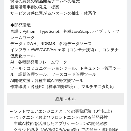
現場の意見の製品開発チームへの還元
新規活用事例の発見・提案
サービス改善に繋がるパターンの抽出・体系化
◆開発環境
言語：Python、TypeScript、各種JavaScriptライブラリ・フ
レームワーク
データ：DWH、RDBMS、各種データソース
インフラ：AWS/GCP/Azure等（コンテナ技術）、コンテナ
仮想化ツール
AI：各種開発用フレームワーク
ツール：コミュニケーションツール、ドキュメント管理ツー
ル、課題管理ツール、ソースコード管理ツール
AI開発支援：各種生成AI開発支援ツール
作業環境：各種PC（標準開発環境）、マルチモニタ対応
必須スキル
– ソフトウェアエンジニアとしての実務経験（3年以上）
– バックエンドおよびフロントエンドに渡る開発経験
– 生成AI技術を活用したアプリケーションの開発経験
– クラウド環境（AWS/GCP/Azure等）での開発・運用経験