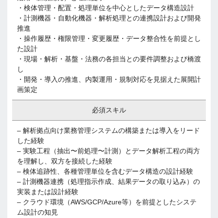
・検体管理・配置・処理単位を中心としたデータ構造設計
・計測機器・自動化機器・解析処理との連携設計および開発
推進
・操作履歴・権限管理・変更履歴・データ整合性を前提とし
た設計
・現場・解析・基盤・法務の各担当との要件調整および橋渡
し
・開発・導入の推進、内製運用・規制対応を見据えた展開計
画策定
必須スキル
– 解析拠点向け業務管理システムの構築または導入をリード
した経験
– 実験工程（抽出〜前処理〜計測）とデータ解析工程の両方
を理解し、双方を接続した経験
– 検体追跡性、各種管理単位を含むデータ構造の設計経験
– 計測機器連携（処理指示作成、結果データの取り込み）の
実装または設計経験
– クラウド環境（AWS/GCP/Azure等）を前提としたシステ
ム設計の知見