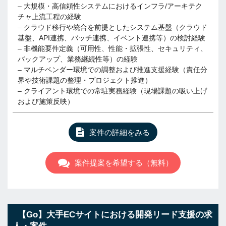
– 大規模・高信頼性システムにおけるインフラ/アーキテク
チャ上流工程の経験
– クラウド移行や統合を前提としたシステム基盤（クラウド
基盤、API連携、バッチ連携、イベント連携等）の検討経験
– 非機能要件定義（可用性、性能・拡張性、セキュリティ、
バックアップ、業務継続性等）の経験
– マルチベンダー環境での調整および推進支援経験（責任分
界や技術課題の整理・プロジェクト推進）
– クライアント環境での常駐実務経験（現場課題の吸い上げ
および施策反映）
案件の詳細をみる
案件提案を希望する（無料）
【Go】大手ECサイトにおける開発リード支援の求