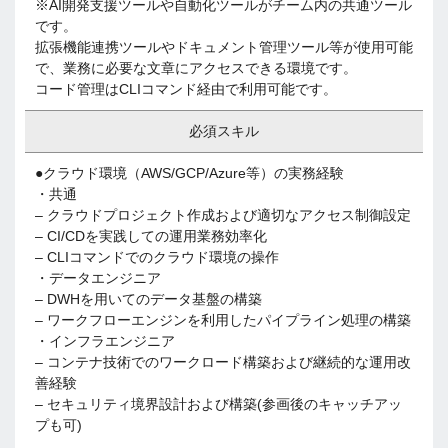
※AI開発支援ツールや自動化ツールがチーム内の共通ツール
です。
拡張機能連携ツールやドキュメント管理ツール等が使用可能
で、業務に必要な文章にアクセスできる環境です。
コード管理はCLIコマンド経由で利用可能です。
必須スキル
●クラウド環境（AWS/GCP/Azure等）の実務経験
・共通
– クラウドプロジェクト作成および適切なアクセス制御設定
– CI/CDを実践しての運用業務効率化
– CLIコマンドでのクラウド環境の操作
・データエンジニア
– DWHを用いてのデータ基盤の構築
– ワークフローエンジンを利用したパイプライン処理の構築
・インフラエンジニア
– コンテナ技術でのワークロード構築および継続的な運用改
善経験
– セキュリティ境界設計および構築(参画後のキャッチアッ
プも可)