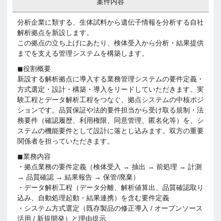
案件内容
分析企業に類する、生体試料から遺伝子情報を分析する自社
解析拠点を新設します。
この拠点の立ち上げにあたり、検体受入から分析・結果提供
までを支える管理システムを構築します。
◼︎役割概要
新設する解析拠点に導入する業務管理システムの要件定義・
方式選定・設計・構築・導入をリードしていただきます。実
験工程とデータ解析工程をつなぐ、拠点システムの中核ポジ
ションです。品質保証や法的要件担当から受け取る規制・法
務要件（確認履歴、利用権限、同意管理、匿名化等）を、シ
ステムの機能要件として設計に落とし込みます。双方の重要
関係者を担っていただきます。
◼︎業務内容
・拠点業務の要件定義（検体受入 → 抽出 → 前処理 → 計測
→ 品質確認 → 結果報告 → 保管/廃棄）
・データ解析工程（データ分離、解析値算出、品質確認取り
込み、自動処理起動・結果連携）を含む要件定義
・システム方式選定（既存製品の修正導入 / オープンソース
活用 / 新規開発）と理由提示