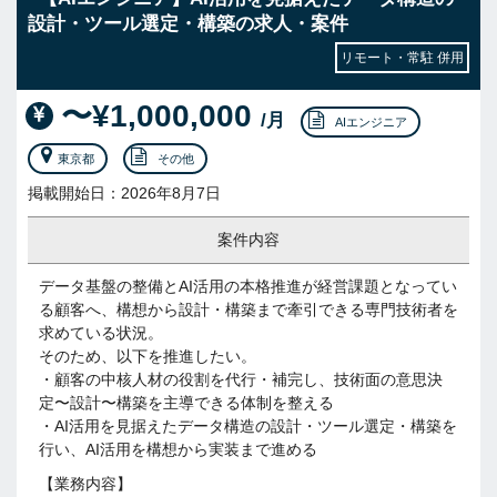
設計・ツール選定・構築の求人・案件
リモート・常駐 併用
〜¥1,000,000
/月
AIエンジニア
東京都
その他
掲載開始日：2026年8月7日
案件内容
データ基盤の整備とAI活用の本格推進が経営課題となってい
る顧客へ、構想から設計・構築まで牽引できる専門技術者を
求めている状況。
そのため、以下を推進したい。
・顧客の中核人材の役割を代行・補完し、技術面の意思決
定〜設計〜構築を主導できる体制を整える
・AI活用を見据えたデータ構造の設計・ツール選定・構築を
行い、AI活用を構想から実装まで進める
【業務内容】