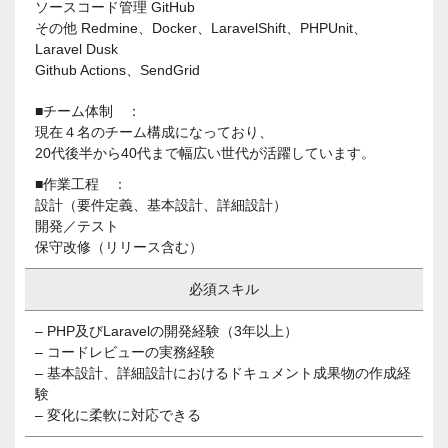
ソースコード管理 GitHub
その他 Redmine、Docker、LaravelShift、PHPUnit、
Laravel Dusk
Github Actions、SendGrid
■チーム体制 ：
現在４名のチーム構成になっており、
20代後半から40代まで幅広い世代が活躍しています。
■作業工程 ：
設計（要件定義、基本設計、詳細設計）
開発／テスト
保守改修（リリース含む）
必須スキル
– PHP及びLaravelの開発経験（3年以上）
– コードレビューの実務経験
– 基本設計、詳細設計におけるドキュメント成果物の作成経
験
– 変化に柔軟に対応できる