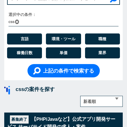
選択中の条件：
css
言語
環境・ツール
職種
稼働日数
単価
業界
上記の条件で検索する
cssの案件を探す
【PHP/Javaなど】公式アプリ開発サー
募集終了
ビス サーバサイド開発の求人・案件