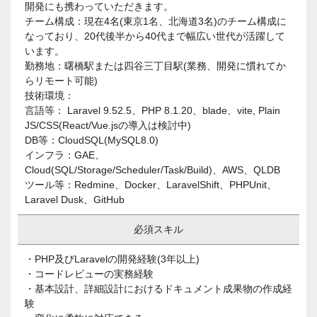
開発にも携わっていただきます。
チーム構成：現在4名(東京1名、北海道3名)のチーム構成に
なっており、20代後半から40代まで幅広い世代が活躍して
います。
勤務地：曙橋駅または四谷三丁目駅(業務、開発に慣れてか
らリモート可能)
技術環境：
言語等： Laravel 9.52.5、PHP 8.1.20、blade、vite, Plain
JS/CSS(React/Vue.jsの導入は検討中)
DB等：CloudSQL(MySQL8.0)
インフラ：GAE、
Cloud(SQL/Storage/Scheduler/Task/Build)、AWS、QLDB
ツール等：Redmine、Docker、LaravelShift、PHPUnit、
Laravel Dusk、GitHub
必須スキル
・PHP及びLaravelの開発経験(3年以上)
・コードレビューの実務経験
・基本設計、詳細設計におけるドキュメント成果物の作成経
験