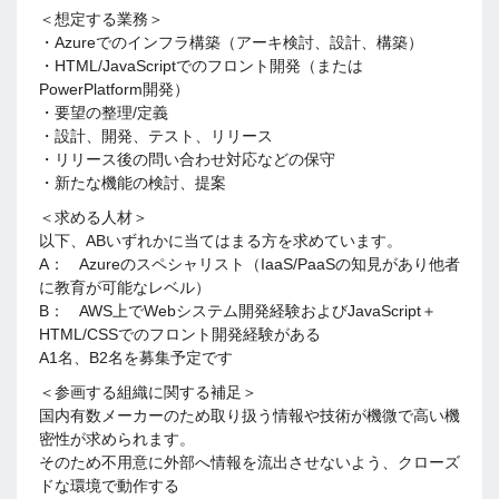
＜想定する業務＞
・Azureでのインフラ構築（アーキ検討、設計、構築）
・HTML/JavaScriptでのフロント開発（または
PowerPlatform開発）
・要望の整理/定義
・設計、開発、テスト、リリース
・リリース後の問い合わせ対応などの保守
・新たな機能の検討、提案
＜求める人材＞
以下、ABいずれかに当てはまる方を求めています。
A： Azureのスペシャリスト（IaaS/PaaSの知見があり他者
に教育が可能なレベル）
B： AWS上でWebシステム開発経験およびJavaScript＋
HTML/CSSでのフロント開発経験がある
A1名、B2名を募集予定です
＜参画する組織に関する補足＞
国内有数メーカーのため取り扱う情報や技術が機微で高い機
密性が求められます。
そのため不用意に外部へ情報を流出させないよう、クローズ
ドな環境で動作する