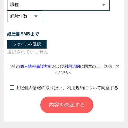
経歴書 5MBまで
ファイルを選択
当社の
個人情報保護方針
および
利用規約
に同意の上、送信して
ください。
上記個人情報の取り扱い、利用規約について同意する
I
f
内容を確認する
y
o
u
a