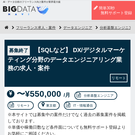
AI・データ分析のフリーランス向け案件が業界最大級
簡単30秒
無料サポート登録
フリーランス求人・案件
データエンジニア
分析基盤エンジニア
【SQLなど】 DX/デジタルマーケ
募集終了
ティング分野のデータエンジニアリング業
務の求人・案件
リモート
〜¥550,000
/月
分析基盤エンジニア
リモート
東京都
IT・情報通信
※本サイトでは募集中の案件だけでなく過去の募集案件を掲載
しております。
※単価や稼働日数など条件面についても無料サポート登録より
お気軽にご相談ください。