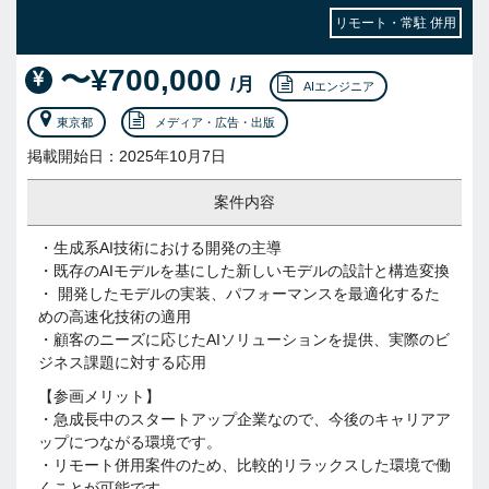
リモート・常駐 併用
〜¥700,000
/月
AIエンジニア
東京都
メディア・広告・出版
掲載開始日：2025年10月7日
案件内容
・生成系AI技術における開発の主導
・既存のAIモデルを基にした新しいモデルの設計と構造変換
・ 開発したモデルの実装、パフォーマンスを最適化するた
めの高速化技術の適用
・顧客のニーズに応じたAIソリューションを提供、実際のビ
ジネス課題に対する応用
【参画メリット】
・急成長中のスタートアップ企業なので、今後のキャリアア
ップにつながる環境です。
・リモート併用案件のため、比較的リラックスした環境で働
くことが可能です。