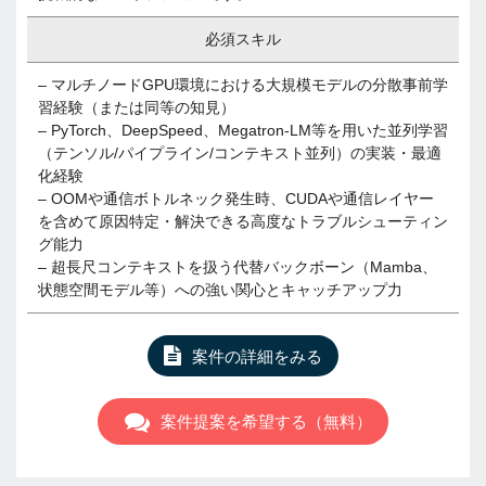
必須スキル
– マルチノードGPU環境における大規模モデルの分散事前学
習経験（または同等の知見）
– PyTorch、DeepSpeed、Megatron-LM等を用いた並列学習
（テンソル/パイプライン/コンテキスト並列）の実装・最適
化経験
– OOMや通信ボトルネック発生時、CUDAや通信レイヤー
を含めて原因特定・解決できる高度なトラブルシューティン
グ能力
– 超長尺コンテキストを扱う代替バックボーン（Mamba、
状態空間モデル等）への強い関心とキャッチアップ力
案件の詳細をみる
案件提案を希望する（無料）