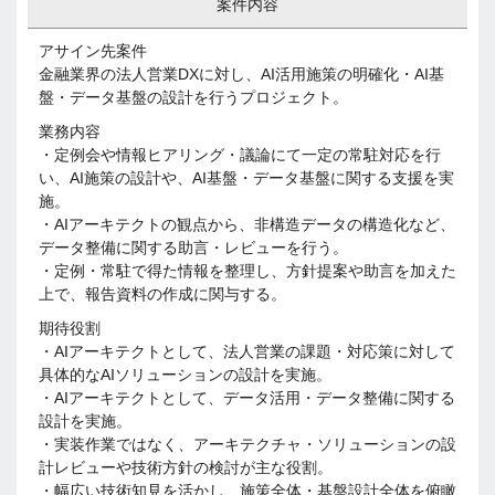
案件内容
アサイン先案件
金融業界の法人営業DXに対し、AI活用施策の明確化・AI基
盤・データ基盤の設計を行うプロジェクト。
業務内容
・定例会や情報ヒアリング・議論にて一定の常駐対応を行
い、AI施策の設計や、AI基盤・データ基盤に関する支援を実
施。
・AIアーキテクトの観点から、非構造データの構造化など、
データ整備に関する助言・レビューを行う。
・定例・常駐で得た情報を整理し、方針提案や助言を加えた
上で、報告資料の作成に関与する。
期待役割
・AIアーキテクトとして、法人営業の課題・対応策に対して
具体的なAIソリューションの設計を実施。
・AIアーキテクトとして、データ活用・データ整備に関する
設計を実施。
・実装作業ではなく、アーキテクチャ・ソリューションの設
計レビューや技術方針の検討が主な役割。
・幅広い技術知見を活かし、施策全体・基盤設計全体を俯瞰