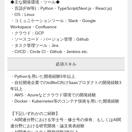
◆主な開発環境・ツール◆
・言語(FW等)：Python・TypeScript(Next.js・React.js)
・OS：Linux
・コミュニケーションツール：Slack・Google
Workspace・Confluence
・クラウド：GCP
・ソースコード・バージョン管理：Github
・タスク管理ツール：Jira
・CI/CD：Circle CI・Github・Jenkins etc.
必須スキル
・Pythonを用いた開発経験5年以上
・自社開発企業でのtoBtoC向けSaasプロダクトの開発経験3
年以上
・AWS・Azureなどクラウド環境での開発経験
・Docker・Kubernetes等のコンテナ技術を用いた開発経験
【下記いずれかのご経験】
・AI関連分野における学士号・修士号の保有、もしくはAI関
連分野における研究開発・論文発表経験