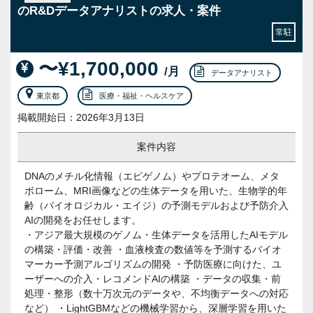
のR&Dデータアナリストの求人・案件
常駐
〜¥1,700,000
/月
データアナリスト
東京都
医療・福祉・ヘルスケア
掲載開始日：2026年3月13日
案件内容
DNAのメチル化情報（エピゲノム）やプロテオーム、メタ
ボローム、MRI画像などの生体データを用いた、生物学的年
齢（バイオロジカル・エイジ）の予測モデルおよび予防介入
AIの開発をお任せします。
・アジア最大規模のゲノム・生体データを活用したAIモデル
の構築・評価・改善 ・血液検査の数値等を予測するバイオ
マーカー予測アルゴリズムの開発 ・予防医療に向けた、ユ
ーザーへの介入・レコメンドAIの構築 ・データの収集・前
処理・整形（数十万次元のデータや、不均衡データへの対応
など） ・LightGBMなどの機械学習から、深層学習を用いた