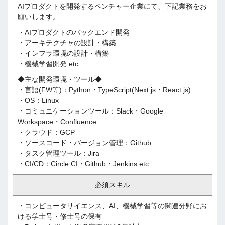
AIプロダクトを開発するベンチャー企業にて、下記業務をお
願いします。
・AIプロダクトのバックエンド開発
・アーキテクチャの設計・構築
・インフラ環境の設計・構築
・機械学習開発 etc.
◆主な開発環境・ツール◆
・言語(FW等)：Python・TypeScript(Next.js・React.js)
・OS：Linux
・コミュニケーションツール：Slack・Google
Workspace・Confluence
・クラウド：GCP
・ソースコード・バージョン管理：Github
・タスク管理ツール：Jira
・CI/CD：Circle CI・Github・Jenkins etc.
必須スキル
・コンピュータサイエンス、AI、機械学習等の関連分野にお
ける学士号・修士号の保有