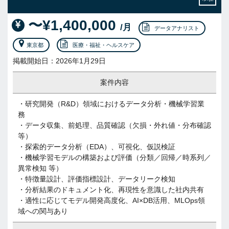
〜¥1,400,000
/月
データアナリスト
東京都
医療・福祉・ヘルスケア
掲載開始日：2026年1月29日
案件内容
・研究開発（R&D）領域におけるデータ分析・機械学習業
務
・データ収集、前処理、品質確認（欠損・外れ値・分布確認
等）
・探索的データ分析（EDA）、可視化、仮説検証
・機械学習モデルの構築および評価（分類／回帰／時系列／
異常検知 等）
・特徴量設計、評価指標設計、データリーク検知
・分析結果のドキュメント化、再現性を意識した社内共有
・適性に応じてモデル開発高度化、AI×DB活用、MLOps領
域への関与あり