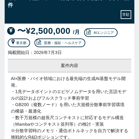
件
常駐
〜¥2,500,000
/月
AIエンジニア
東京都
医療・福祉・ヘルスケア
掲載開始日：2026年7月3日
案件内容
AI×医療・バイオ領域における最先端の生成AI基盤モデル開
発。
・1兆データポイントのエピゲノムデータを用いた言語モデ
ルの設計およびフルスクラッチ事前学習
・GB200（複数ノード）を用いた大規模分散事前学習環境
の構築・最適化
・数千万規模の超長尺コンテキストに対応するモデル構造
（Mambaやコンテキスト並列等）の検討・実装
※分散学習時のメモリ・通信ボトルネックを自力で解決する
挑戦的なR&Dポジションです。