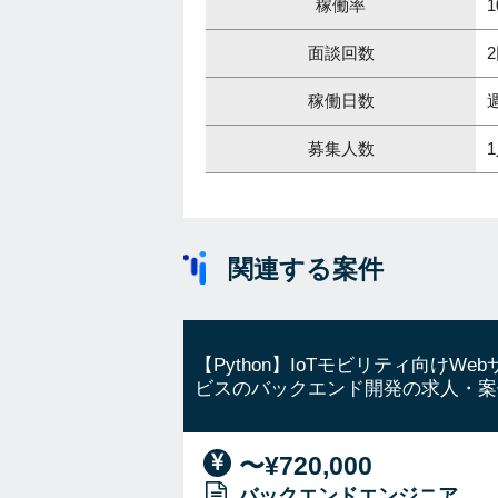
稼働率
1
面談回数
稼働日数
募集人数
関連する案件
【Python】IoTモビリティ向けWeb
ビスのバックエンド開発の求人・案
〜¥720,000
バックエンドエンジニア