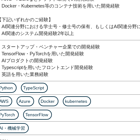
・Docker・Kubernetes等のコンテナ技術を用いた開発経験
【下記いずれかのご経験】
・AI関連分野における学士号・修士号の保有、もしくはAI関連分
・AI関連のシステム開発経験2年以上
・スタートアップ・ベンチャー企業での開発経験
・TensorFlow・PyTorchを用いた開発経験
・AIプロダクトの開発経験
・Typescriptを用いたフロントエンド開発経験
・英語を用いた業務経験
Python
TypeScript
AWS
Azure
Docker
kubernetes
PyTorch
TensorFlow
AI・機械学習