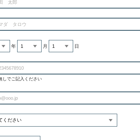
年
月
日
無しでご記入ください