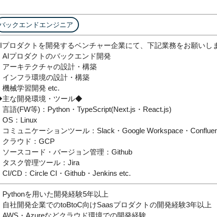
バックエンドエンジニア
AIプロダクトを開発するベンチャー企業にて、下記業務をお願いし
・AIプロダクトのバックエンド開発
・アーキテクチャの設計・構築
・インフラ環境の設計・構築
・機械学習開発 etc.
◆主な開発環境・ツール◆
言語(FW等)：Python・TypeScript(Next.js・React.js)
OS：Linux
・コミュニケーションツール：Slack・Google Workspace・Confluen
・クラウド：GCP
・ソースコード・バージョン管理：Github
・タスク管理ツール：Jira
CI/CD：Circle CI・Github・Jenkins etc.
・Pythonを用いた開発経験5年以上
・自社開発企業でのtoBtoC向けSaasプロダクトの開発経験3年以上
・AWS・Azureなどクラウド環境での開発経験