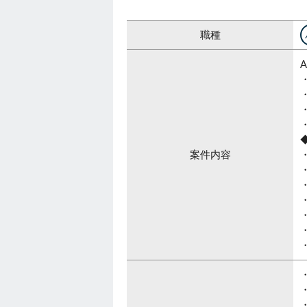
職種
案件内容
・
・
・