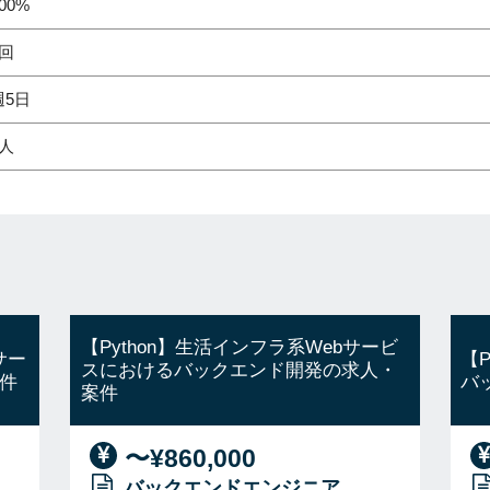
00%
2回
週5日
1人
【Python】生活インフラ系Webサービ
サー
【
スにおけるバックエンド開発の求人・
件
バ
案件
〜¥860,000
バックエンドエンジニア