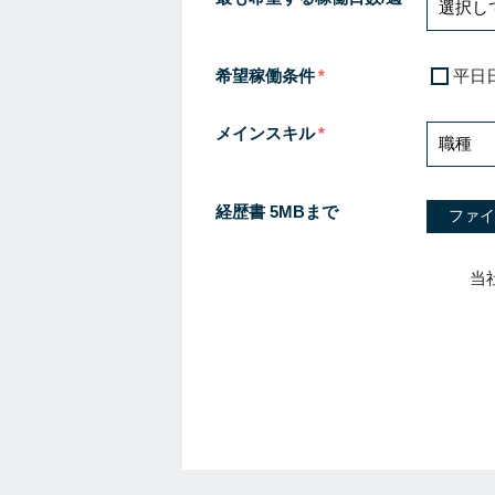
希望稼働条件
平日
メインスキル
経歴書 5MBまで
ファイ
当
I
f
y
o
u
a