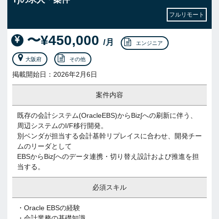
フルリモート
〜¥450,000
/月
エンジニア
大阪府
その他
掲載開始日：2026年2月6日
案件内容
既存の会計システム(OracleEBS)からBiz∫への刷新に伴う、
周辺システムのI/F移行開発。
別ベンダが担当する会計基幹リプレイスに合わせ、開発チー
ムのリーダとして
EBSからBiz∫へのデータ連携・切り替え設計および推進を担
当する。
必須スキル
・Oracle EBSの経験
・会計業務の基礎知識