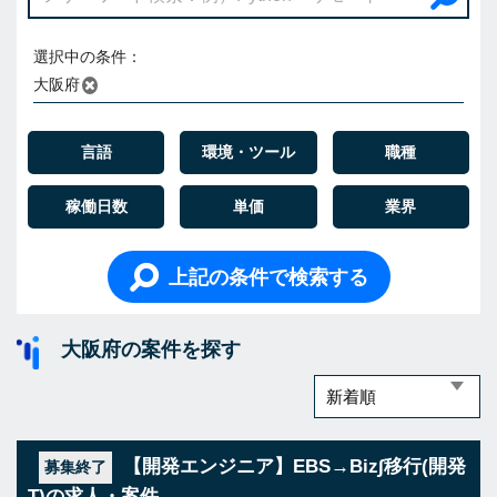
選択中の条件：
大阪府
言語
環境・ツール
職種
稼働日数
単価
業界
上記の条件で検索する
大阪府の案件を探す
【開発エンジニア】EBS→Biz∫移行(開発
募集終了
T)の求人・案件