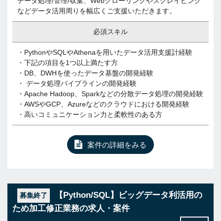
データ処理/管理/収集、Webクローリングやスクレイピング
などデータ活用周りを幅広くご支援いただきます。
必須スキル
・PythonやSQLやAthenaを用いたデータ活用支援計経験
・下記の項目を1つ以上満たす方
・DB、DWHを使ったデータ基盤の開発経験
・ データ処理パイプラインの開発経験
・Apache Hadoop、Sparkなどの分散データ処理の開発経験
・AWSやGCP、Azureなどのクラウドにおける開発経験
・高いコミュニケーション力と柔軟性のある方
案件の詳細をみる
【Python/SQL】ビッグデータ利活用の
募集終了
ため加工修正業務の求人・案件