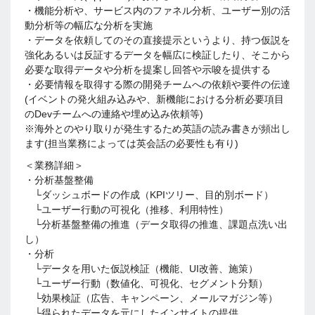
・機能分析や、サービス内のファネル分析、ユーザー別の活
動分析等の幅広な分析を実施
・データを依頼してのその直接提示というより、持つ仮説を
強化あるいは反証するデータを幅広に検証したり、そこから
必要な取得データや分析を提案し回答や示唆を提供する
・必要情報を取得する際の開発チームへの依頼や要件の伝達
(イベントの発火組み込みや、新機能における分析必要項目
のDevチームへの連絡や埋め込み依頼等)
※海外とのやり取りが発生するため英語の読み書きが頻出し
ます(担当業務によっては英会話の必要性も有り)
＜業務詳細＞
・分析基盤整備
└ダッシュボードの作成（KPIツリー、目的別ボード）
└ユーザー行動の可視化（推移、利用特性）
└分析基盤整備の推進（データ取得の推進、課題点洗い出
し）
・分析
└データを用いた仮説検証（機能、UI改善、施策）
└ユーザー行動（数値化、可視化、セグメント分類）
└効果検証（広告、キャンペーン、メールマガジン等）
└得られたデータを元にしたインサイトの提供