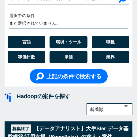
選択中の条件：
まだ選択されていません。
言語
環境・ツール
職種
稼働日数
単価
業界
上記の条件で検索する
Hadoopの案件を探す
【データアナリスト】大手SIer データ基
募集終了
盤構築/活用支援（Snowflake）の求人・案件