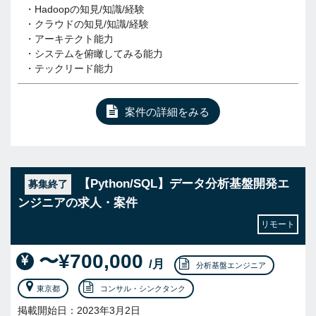
・Hadoopの知見/知識/経験
・クラウドの知見/知識/経験
・アーキテクト能力
・システムを俯瞰してみる能力
・テックリード能力
案件の詳細をみる
【Python/SQL】データ分析基盤開発エ
募集終了
ンジニアの求人・案件
リモート
〜¥700,000
/月
分析基盤エンジニア
東京都
コンサル・シンクタンク
掲載開始日：2023年3月2日