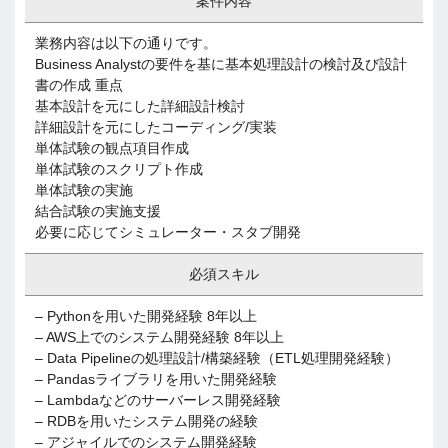
案件内容
業務内容は以下の通りです。
Business Analystの要件を基に基本処理設計の検討及び設計
書の作成 重点
基本設計を元にした詳細設計検討
詳細設計を元にしたコーディング/実装
単体試験の観点項目作成
単体試験のスクリプト作成
単体試験の実施
結合試験の実施支援
必要に応じてシミュレーター・スタブ開発
必須スキル
– Pythonを用いた開発経験 8年以上
– AWS上でのシステム開発経験 8年以上
– Data Pipelineの処理設計/構築経験（ETL処理開発経験）
– Pandasライブラリを用いた開発経験
– Lambdaなどのサーバーレス開発経験
– RDBを用いたシステム開発の経験
– アジャイルでのシステム開発経験