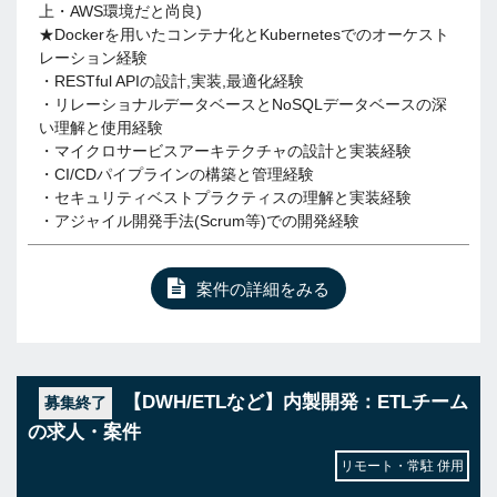
上・AWS環境だと尚良)
★Dockerを用いたコンテナ化とKubernetesでのオーケスト
レーション経験
・RESTful APIの設計,実装,最適化経験
・リレーショナルデータベースとNoSQLデータベースの深
い理解と使用経験
・マイクロサービスアーキテクチャの設計と実装経験
・CI/CDパイプラインの構築と管理経験
・セキュリティベストプラクティスの理解と実装経験
・アジャイル開発手法(Scrum等)での開発経験
案件の詳細をみる
【DWH/ETLなど】内製開発：ETLチーム
募集終了
の求人・案件
リモート・常駐 併用