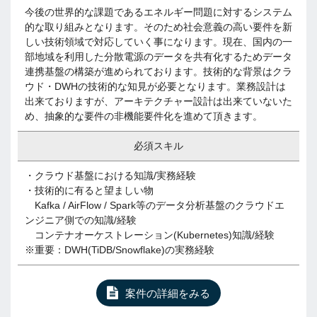
今後の世界的な課題であるエネルギー問題に対するシステム
的な取り組みとなります。そのため社会意義の高い要件を新
しい技術領域で対応していく事になります。現在、国内の一
部地域を利用した分散電源のデータを共有化するためデータ
連携基盤の構築が進められております。技術的な背景はクラ
ウド・DWHの技術的な知見が必要となります。業務設計は
出来ておりますが、アーキテクチャー設計は出来ていないた
め、抽象的な要件の非機能要件化を進めて頂きます。
必須スキル
・クラウド基盤における知識/実務経験
・技術的に有ると望ましい物
Kafka / AirFlow / Spark等のデータ分析基盤のクラウドエ
ンジニア側での知識/経験
コンテナオーケストレーション(Kubernetes)知識/経験
※重要：DWH(TiDB/Snowflake)の実務経験
案件の詳細をみる