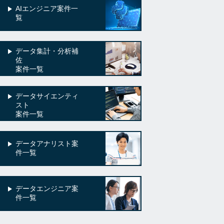
AIエンジニア案件一
覧
データ集計・分析補
佐
案件一覧
データサイエンティ
スト
案件一覧
データアナリスト案
件一覧
データエンジニア案
件一覧