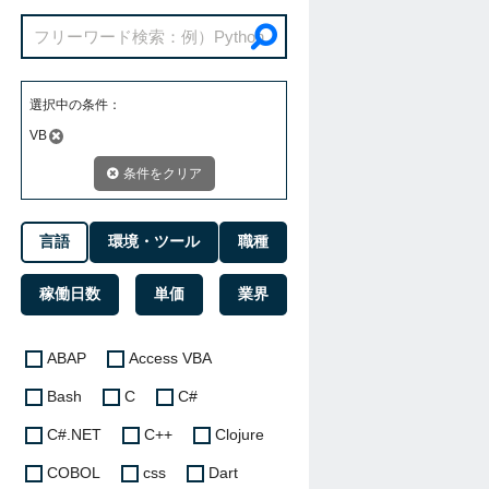
選択中の条件：
VB
条件をクリア
言語
環境・ツール
職種
稼働日数
単価
業界
ABAP
Access VBA
Bash
C
C#
C#.NET
C++
Clojure
COBOL
css
Dart