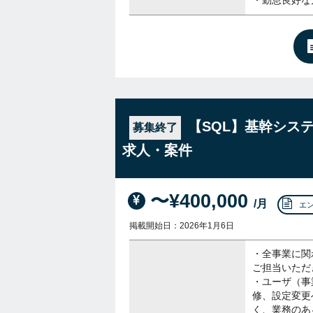
・勤怠良好な
【SQL】基幹シス
募集終了
求人・案件
〜¥400,000
/月
エ
掲載開始日：2026年1月6日
・全事業に関
ご担当いただ
・ユーザ（事
修、設定変更
く、業務のあ