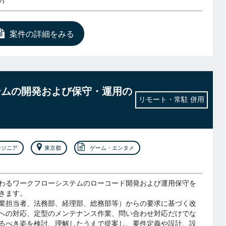
方
案件の詳細をみる
テムの開発および保守・運用の
リモート・常駐 併用
ンジニア
東京都
ゲーム・エンタメ
わるワークフローシステムのローコード開発および運用保守を
きます。
業担当者、法務部、経理部、総務部等）からの要求に基づく改
への対応、定型のメンテナンス作業、問い合わせ対応だけでな
るべき姿を検討、理解したうえで提案し、要件定義や設計、設