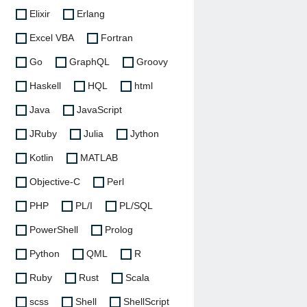
Elixir
Erlang
Excel VBA
Fortran
Go
GraphQL
Groovy
Haskell
HQL
html
Java
JavaScript
JRuby
Julia
Jython
Kotlin
MATLAB
Objective-C
Perl
PHP
PL/I
PL/SQL
PowerShell
Prolog
Python
QML
R
Ruby
Rust
Scala
scss
Shell
ShellScript