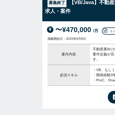
【VB/Java】不
募集終了
求人・案件
〜¥470,000
/月
エ
掲載開始日：2025年8月8日
不動産業向け
案件内容
要件定義が完
す。
・VB、もしく
必須スキル
・開発経験3年
・ProC、Ora