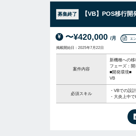
【VB】POS移行
募集終了
〜¥420,000
/月
エ
掲載開始日：2025年7月22日
新機種への移
フェーズ：開
案件内容
■開発環境■
VB
・VBでの設
必須スキル
・大炎上中で