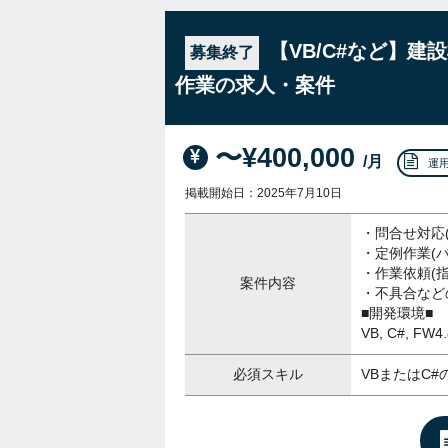
【VB/C#など】
募集終了
作業の求人・案件
〜¥400,000
/月
運
掲載開始日：2025年7月10日
・問合せ対応
・定例作業(
・作業依頼(
案件内容
・不具合など
■開発環境■
VB, C#, FW4
必須スキル
VBまたはC#