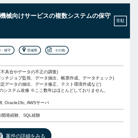
建設機械向けサービスの複数システムの保守
常駐
用・保守
茨城県
その他
(不具合やデータの不正の調査)
バッチジョブ監視、データ抽出、帳票作成、データチェック)
指定データの抽出、データ修正、テスト環境作成など)
のシステム改修 ※ここ数年はほとんどしておりません。
.8, Oracle19c, AWSサーバ
の開発経験、SQL経験
案件の詳細をみる