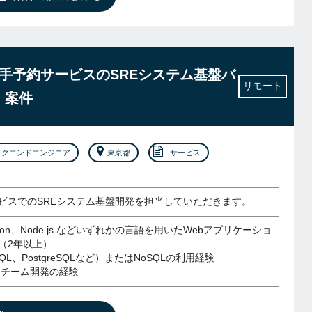
n】大手予約サービスのSREシステム基盤バ
リモート
・案件
ックエンドエンジニア
東京都
サービス
ビスでのSREシステム基盤開発を担当していただきます。
thon、Node.js などいずれかの言語を用いたWebアプリケーショ
（2年以上）
QL、PostgreSQLなど）またはNoSQLの利用経験
いたチーム開発の経験