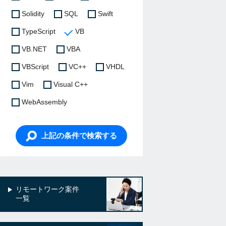
Solidity
SQL
Swift
TypeScript
VB
VB.NET
VBA
VBScript
VC++
VHDL
Vim
Visual C++
WebAssembly
上記の条件で検索する
リモートワーク案件
一覧