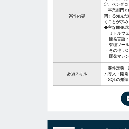
定、ベンダコ
・事業部門と
案件内容
関する知見だ
くことが求め
◆主な開発環
・ ミドルウェア
・ 開発言語：Ja
・ 管理ツール：J
・ その他：ODI（
・ 開発マシン：
・要件定義、
必須スキル
ム導入・開発
・SQLの知識