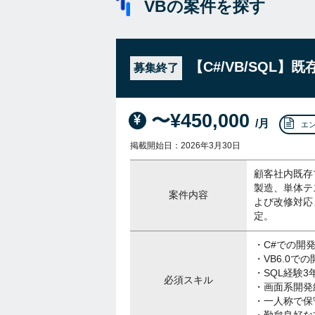
VBの案件を探す
【C#/VB/SQL
募集終了
〜¥450,000
/月
エ
掲載開始日：2026年3月30日
顧客社内既存
製造、単体テ
案件内容
よび改修対応
定。
・C#での開
・VB6.0で
・SQL経験3
必須スキル
・画面系開発
・一人称で保