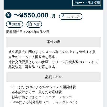
リモート・常駐 併用
〜¥550,000
/月
エンジニア
東京都
航空
掲載開始日：2026年4月22日
案件内容
航空券販売に関連するシステム群（50以上）を管轄する販
売予約チームにて開発者を募集。
他社交代要員としての参画。リリース実績多数のチームにて
品質強化・再発防止対応を担当。
必須スキル
・C++またはC#によるWebシステム開発経験
・基本設計からの一貫した対応経験
・顧客折衝ができるコミュニケーション力
・Javaによる開発経験（コーディングレベル）