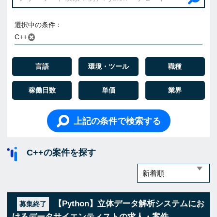
選択中の条件：
C++
言語
環境・ツール
職種
稼働日数
単価
業界
上記の条件で検索する
C++の案件を探す
【Python】立体データ解析システムにお
募集終了
けるデータサイエンティストの求人・案件