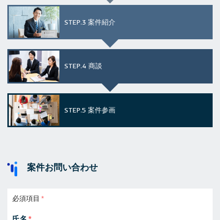
STEP.3
案件紹介
STEP.4
商談
STEP.5
案件参画
案件お問い合わせ
必須項目
氏名