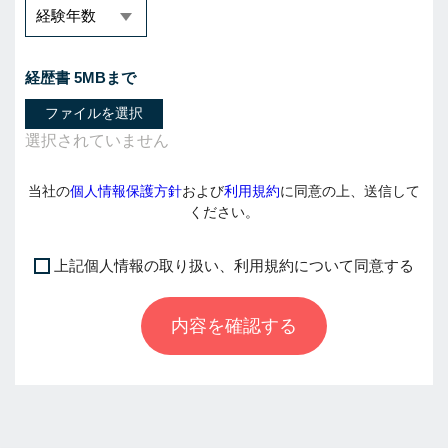
経歴書 5MBまで
ファイルを選択
当社の
個人情報保護方針
および
利用規約
に同意の上、送信して
ください。
上記個人情報の取り扱い、利用規約について同意する
I
f
内容を確認する
y
o
u
a
r
e