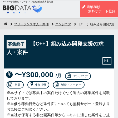
AI・データ分析のフリーランス向け案件が業界最大級
簡単30秒
無料サポート登録
フリーランス求人・案件
エンジニア
【C++】組み込み開発支援
【C++】組み込み開発支援の求
募集終了
人・案件
常駐
〜¥300,000
/月
エンジニア
常駐
神奈川県
製造・メーカー
※本サイトでは募集中の案件だけでなく過去の募集案件を掲載
しております。
※単価や稼働日数など条件面についても無料サポート登録より
お気軽にご相談ください。
※当社が保有する非公開案件等からスキルに適した案件をご提