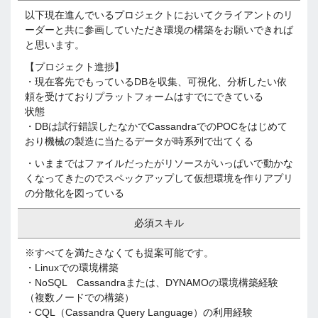
以下現在進んでいるプロジェクトにおいてクライアントのリ
ーダーと共に参画していただき環境の構築をお願いできれば
と思います。
【プロジェクト進捗】
・現在客先でもっているDBを収集、可視化、分析したい依
頼を受けておりプラットフォームはすでにできている
状態
・DBは試行錯誤したなかでCassandraでのPOCをはじめて
おり機械の製造に当たるデータが時系列で出てくる
・いままではファイルだったがリソースがいっぱいで動かな
くなってきたのでスペックアップして仮想環境を作りアプリ
の分散化を図っている
必須スキル
※すべてを満たさなくても提案可能です。
・Linuxでの環境構築
・NoSQL Cassandraまたは、DYNAMOの環境構築経験
（複数ノードでの構築）
・CQL（Cassandra Query Language）の利用経験