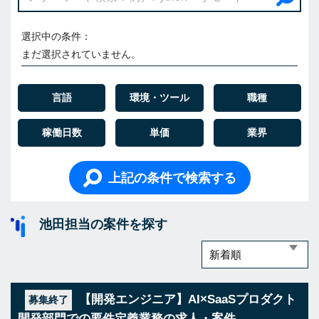
選択中の条件：
まだ選択されていません。
言語
環境・ツール
職種
稼働日数
単価
業界
上記の条件で検索する
池田担当の案件を探す
【開発エンジニア】AI×SaaSプロダクト
募集終了
開発部門での要件定義業務の求人・案件