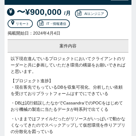
〜¥900,000
/月
AIエンジニア
リモート
IT・情報通信
掲載開始日：2024年4月4日
案件内容
以下現在進んでいるプロジェクトにおいてクライアントのリ
ーダーと共に参画していただき環境の構築をお願いできれば
と思います。
【プロジェクト進捗】
・現在客先でもっているDBを収集可視化、分析したい依頼
を受けておりプラットフォームはすでにできている
・DBは試行錯誤したなかでCassandraでのPOCをはじめて
おり機械の製造に当たるデータが時系列で出てくる
・いままではファイルだったがリソースがいっぱいで動かな
くなってきたのでスペックアップして仮想環境を作りアプリ
の分散化を図っている