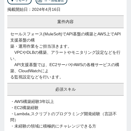
リモート
IT・情報通信
掲載開始日：2024年4月16日
案件内容
セールスフォース(MuleSoft)でAPI基盤の構築とAWS上でAPI
支援基盤の構
築・運用作業をご担当頂きます。
VPCやDLBの構築、アラートやモニタリング設定などを行
い、
API支援基盤では、EC2サーバやAWSの各種サービスの構
築、CloudWatchによ
る監視設定などを行います。
必須スキル
・AWS構築経験3年以上
・EC2構築経験
・Lambda,スクリプトのプログラミング開発経験（言語不
問）
・未経験の領域に積極的にチャレンジできる方