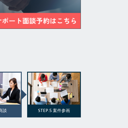
STEP.5
商談
案件参画