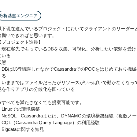
分析基盤エンジニア
以下現在進んでいるプロジェクトにおいてクライアントのリーダー
お願いできればと思います。
【プロジェクト進捗】
・現在客先でもっているDBを収集、可視化、分析したい依頼を受
ている
状態
・DBは試行錯誤したなかでCassandraでのPOCをはじめており
くる
・いままではファイルだったがリソースがいっぱいで動かなくなっ
境を作りアプリの分散化を図っている
※すべてを満たさなくても提案可能です。
・Linuxでの環境構築
・NoSQL Cassandraまたは、DYNAMOの環境構築経験（複数
CQL（Cassandra Query Language）の利用経験
・Bigdataに関する知見