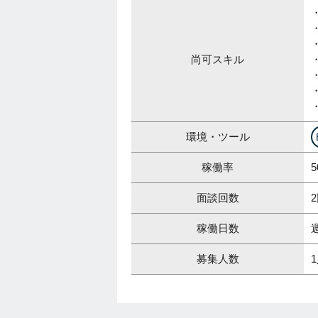
尚可スキル
環境・ツール
稼働率
5
面談回数
稼働日数
募集人数