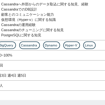
・Cassandraへ外部からのデータ取込に関する知見、経験
・CassandraでのDB設計
・顧客とのコミュニケーション能力
・仮想環境（Hyper-v）に関する知識
・Cassandraの運用経験
・Cassandraのチューニングに関する知見
・PostgreSQLに関する知見
BigQuery
Cassandra
Dynamo
Hyper-V
Linux
0~100%
2回
週3日 週4日 週5日
1人