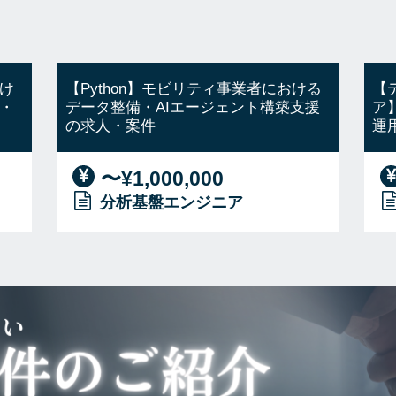
け
【Python】モビリティ事業者における
【
・
データ整備・AIエージェント構築支援
ア
の求人・案件
運
〜¥1,000,000
分析基盤エンジニア