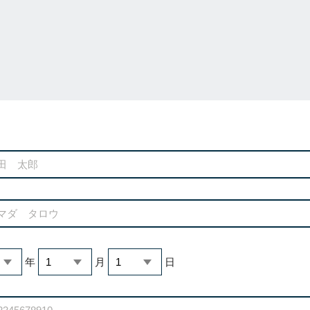
年
月
日