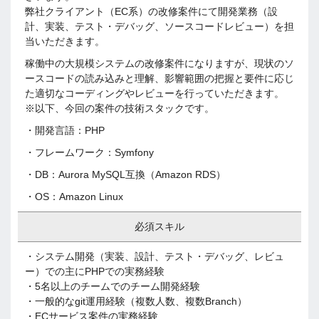
弊社クライアント（EC系）の改修案件にて開発業務（設
計、実装、テスト・デバッグ、ソースコードレビュー）を担
当いただきます。
稼働中の大規模システムの改修案件になりますが、現状のソ
ースコードの読み込みと理解、影響範囲の把握と要件に応じ
た適切なコーディングやレビューを行っていただきます。
※以下、今回の案件の技術スタックです。
・開発言語：PHP
・フレームワーク：Symfony
・DB：Aurora MySQL互換（Amazon RDS）
・OS：Amazon Linux
必須スキル
・システム開発（実装、設計、テスト・デバッグ、レビュ
ー）での主にPHPでの実務経験
・5名以上のチームでのチーム開発経験
・一般的なgit運用経験（複数人数、複数Branch）
・ECサービス案件の実務経験