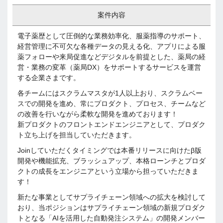
案件内容
電子薬歴として圧倒的な業務効率化、服薬指導のサポート、
経営管理に不可欠な各種データの見える化、アプリによる服
薬フォローや来局促進などデジタルを前提とした、薬局の経
営・業務の変革（薬局DX）をサポートするサービスを運営
する企業さまです。
各チームにはスクラムマスタが1人以上おり、スクラムベー
スでの開発を進め、常にプロダクト、プロセス、チームなど
の改善を行いながら柔軟な開発を進めております！
新プロダクトのフロントエンドエンジニアとして、プロダク
ト立ち上げを担当していただきます。
Joinしていただくタイミングでは本番リリースに向けたβ版
開発や機能拡充、ブラッシュアップ、本格ローンチとプロダ
クトの成長をエンジニアという立場から担っていただきま
す！
新たな事業としてサプライチェーン領域への拡大を検討して
おり、当ポジションはサプライチェーン領域の新規プロダク
トとなる「AIを活用した自動発注システム」の開発メンバー