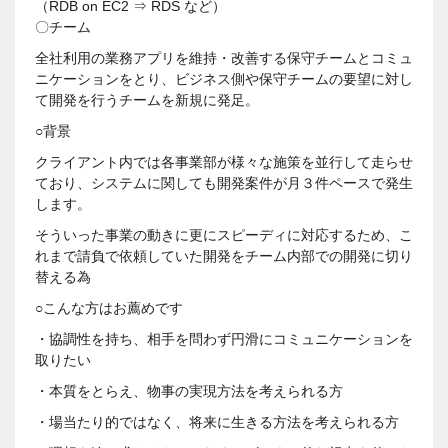
（RDB on EC2 ⇒ RDS など）
〇チーム
全社利用の業務アプリを維持・改善する保守チームとコミュ
ニケーションをとり、ビジネス側や保守チームの要望に対し
て開発を行うチームを新規に発足。
○背景
クライアント内では各事業部が様々な施策を並行して走らせ
ており、システムに関しても開発案件が月３件ペースで発生
します。
そういった事業の動きに更にスピーディに対応するため、こ
れまで請負で依頼していた開発をチーム内部での開発に切り
替える為
○こんな方はお薦めです
・協調性を持ち、相手を問わず円滑にコミュニケーションを
取りたい
・本質をとらえ、物事の実現方法を考えられる方
・場当たり的ではなく、将来に生きる方法を考えられる方