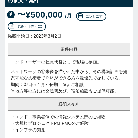
の求人・案件
〜¥500,000
/月
エンジニア
流通・小売・EC
掲載開始日：2023年3月2日
案件内容
エンドユーザーの社員代替として現場に参画。
ネットワークの将来像を描かれた中から、その構築計画を提
案可能な技術者でＰＭができる方を最優先で探している。
期間：即日or４月～長期 ※要ご相談
※地方等の方には交通費及び、宿泊施設もご提供可能。
必須スキル
・エンド、事業者側での情報システム部のご経験
・大規模プロジェクトPM,PMOのご経験
・インフラの知見