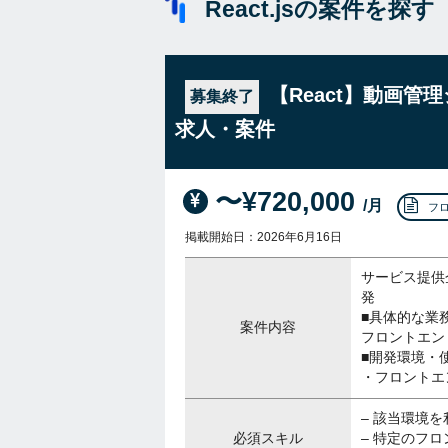
React.jsの案件を探す
【React】動画
募集終了
求人・案件
〜¥720,000
/月
フ
掲載開始日：2026年6月16日
サービス提供
発
■具体的な業
案件内容
フロントエン
■開発環境・
・フロントエ
– 該当環境
必須スキル
– 特定のフロ