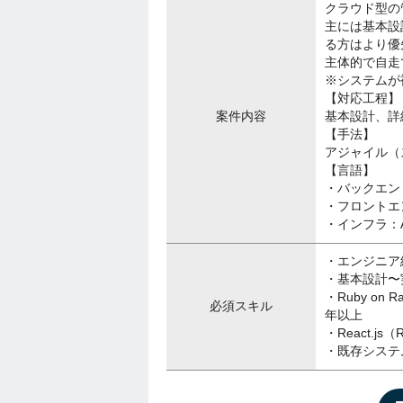
クラウド型の
主には基本設
る方はより優
主体的で自走
※システムが
【対応工程】
案件内容
基本設計、詳
【手法】
アジャイル（
【言語】
・バックエンド：R
・フロントエンド：
・インフラ：
・エンジニア
・基本設計〜
・Ruby o
必須スキル
年以上
・React.j
・既存システ