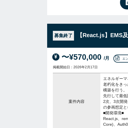
【React.js】
募集終了
〜¥570,000
/月
エ
掲載開始日：2026年2月17日
エネルギーマ
老朽化をきっ
構築を行う。
先行して最低
案件内容
2次、3次開
の参画想定と
■開発環境■
React.js、re
Core)、Auth0