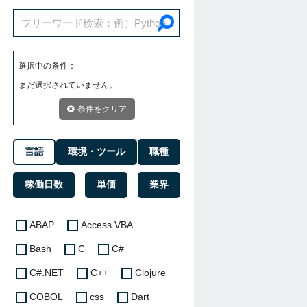
選択中の条件：
まだ選択されていません。
条件をクリア
言語
環境・ツール
職種
稼働日数
単価
業界
ABAP
Access VBA
Bash
C
C#
C#.NET
C++
Clojure
COBOL
css
Dart