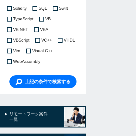
Solidity
SQL
Swift
TypeScript
VB
VB.NET
VBA
VBScript
VC++
VHDL
Vim
Visual C++
WebAssembly
上記の条件で検索する
リモートワーク案件
一覧