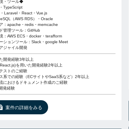
境・ツール◆
ypeScript
Laravel・React・Vue.js
reSQL（AWS RDS）・Oracle
apache・redis・memcache
管理ツール：GitHub
WS ECS・docker・terafform
ョンツール：Slack・google Meet
アジャイル開発
いた開発経験3年以上
pt(React.js)を用いた開発経験2年以上
テストのご経験
ス系での経験（ECサイトやSaaS系など）2年以上
流におけるドキュメント作成のご経験
た開発経験
案件の詳細をみる