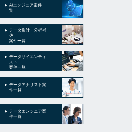
AIエンジニア案件一
覧
データ集計・分析補
佐
案件一覧
データサイエンティ
スト
案件一覧
データアナリスト案
件一覧
データエンジニア案
件一覧