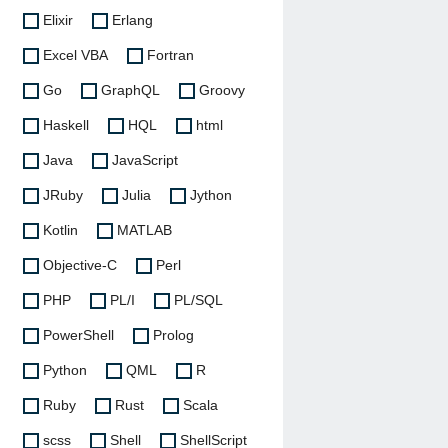
Elixir
Erlang
Excel VBA
Fortran
Go
GraphQL
Groovy
Haskell
HQL
html
Java
JavaScript
JRuby
Julia
Jython
Kotlin
MATLAB
Objective-C
Perl
PHP
PL/I
PL/SQL
PowerShell
Prolog
Python
QML
R
Ruby
Rust
Scala
scss
Shell
ShellScript