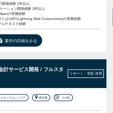
rceの開発経験 2年以上
リケーション開発経験 3年以上
はApexの実務経験
tまたはLWC(Lightning Web Components)の実務経験
マルチタスク経験
案件の詳細をみる
ls】会計サービス開発 / フルスタ
リモート・常駐 併用
ルスタックエンジニア
東京都
その他