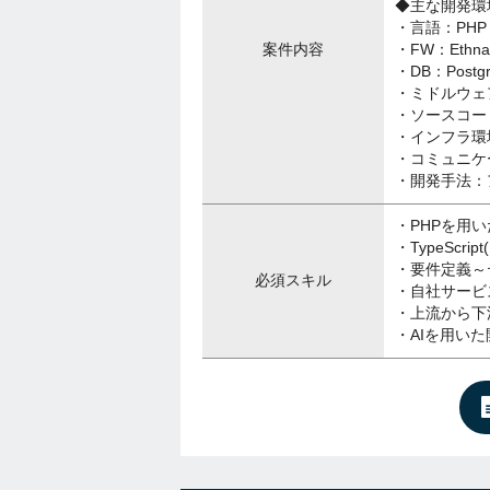
◆主な開発環
・言語：PHP・T
案件内容
・FW：Ethna・
・DB：Postg
・ミドルウェア：
・ソースコード
・インフラ環境：A
・コミュニケーシ
・開発手法：
・PHPを用
・TypeScri
・要件定義～
必須スキル
・自社サービ
・上流から下
・AIを用い