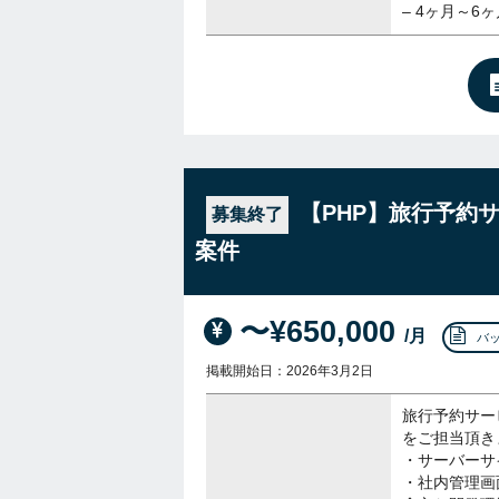
– 4ヶ月～
【PHP】旅行予約
募集終了
案件
〜¥650,000
/月
バ
掲載開始日：2026年3月2日
旅行予約サー
をご担当頂き
・サーバーサ
・社内管理画面