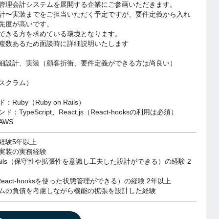
管理会計システムを展開する企業にご参画いただきます。
計〜実装までをご担当いただく予定ですが、要件定義から入れ
先度が高いです。
できる方を求めている環境となります。
複数あるため面談時に詳細説明いたします
細設計、実装（顧客折衝、要件定義ができる方は尚良い）
スクラム）
uby（Ruby on Rails）
TypeScript、React.js（React-hooksの利用は必須）
AWS
経験5年以上
実装の実務経験
n Rails（保守性や拡張性を意識し工夫した設計ができる）の経験 2
s（React-hooksを使った状態管理ができる）の経験 2年以上
ムの負債を考慮しながら機能の拡張を設計した経験