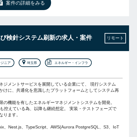
案件の詳細をみる
EMS及び検針システム刷新の求人・案件
リモート
ンジニア
埼玉県
エネルギー・インフラ
ネジメントサービスを展開している企業にて、 現行システム
かけに、共通化を意識したプラットフォームとしてシステム再
限の機能を有したエネルギーマネジメントシステムを開発。
発も控えている為、以降も継続想定。 実装・テストフェーズで
なります。
mix、Nest.js、TypeScript、AWS(Aurora PostgreSQL、S3、IoT