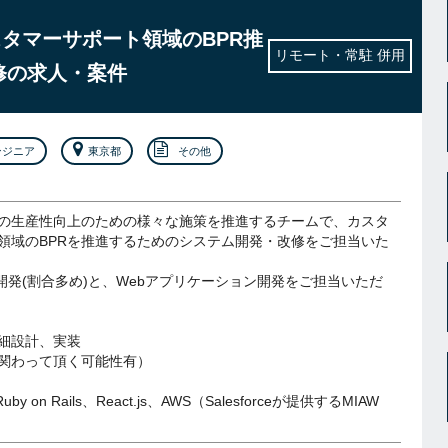
】カスタマーサポート領域のBPR推
リモート・常駐 併用
修の求人・案件
ンジニア
東京都
その他
の生産性向上のための様々な施策を推進するチームで、カスタ
領域のBPRを推進するためのシステム開発・改修をご担当いた
rceの開発(割合多め)と、Webアプリケーション開発をご担当いただ
細設計、実装
関わって頂く可能性有）
、Ruby on Rails、React.js、AWS（Salesforceが提供するMIAW