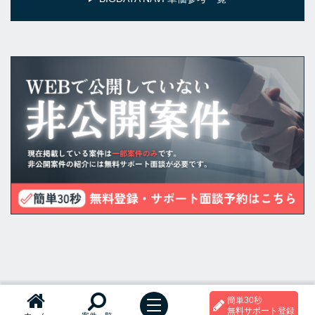
簡単30秒
t
無料サポート登録