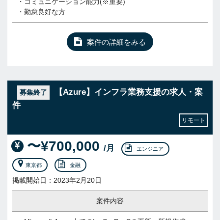
・コミュニケーション能力(※重要)
・勤怠良好な方
案件の詳細をみる
【Azure】インフラ業務支援の求人・案
募集終了
件
リモート
〜¥700,000
/月
エンジニア
東京都
金融
掲載開始日：2023年2月20日
案件内容