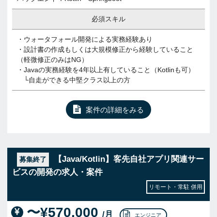
必須スキル
・ウォータフォール開発による実務経験あり
・設計書の作成もしくは大規模修正から経験していること
（軽微修正のみはNG）
・Javaの実務経験を4年以上有していること（Kotlinも可）
└自走ができる中堅クラス以上の方
案件の詳細をみる
【Java/Kotlin】客先自社アプリ関連サー
募集終了
ビスの開発の求人・案件
リモート・常駐 併用
〜¥570,000
/月
エンジニア