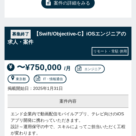
案件の詳細をみる
【Swift/Objective-C】iOSエンジニアの
募集終了
求人・案件
リモート・常駐 併用
〜¥750,000
/月
エンジニア
東京都
IT・情報通信
掲載開始日：2025年1月31日
案件内容
エンド企業内で動画配信モバイルアプリ、テレビ向けのiOS
アプリ開発に携わっていただきます。
設計～運用保守の中で、スキルによってご担当いただく工程
が変わります。