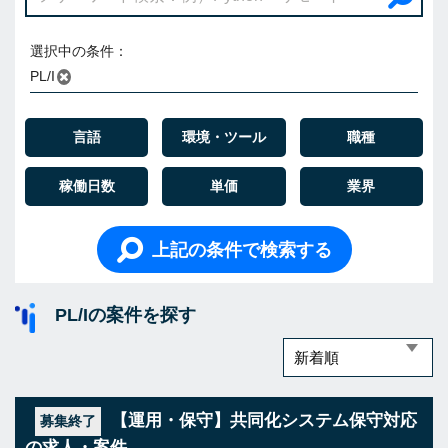
選択中の条件：
PL/I
言語
環境・ツール
職種
稼働日数
単価
業界
上記の条件で検索する
PL/Iの案件を探す
【運用・保守】共同化システム保守対応
募集終了
の求人・案件