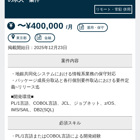
リモート・常駐 併用
〜¥400,000
/月
運用・保守
東京都
金融
掲載開始日：2025年12月23日
案件内容
・地銀共同化システムにおける情報系業務の保守対応
・パッケージ成長分取込と各行個別要件取込における要件定
義~リリース迄
■開発環境■
PL/1言語、COBOL言語、JCL、ジョブネット、z/OS、
IMS/SAIL、DB2(SQL)
必須スキル
・PL/1言語またはCOBOL言語による開発経験