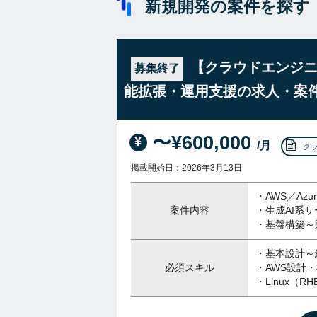
新規開発の案件を探す
【クラウドエンジニア
募集終了
能拡張・運用支援の求人・案
〜¥600,000
/月
ク
掲載開始日：2026年3月13日
・AWS／A
案件内容
・生成AI系
・基盤構築～
・基本設計～
必須スキル
・AWS設計
・Linux（RH