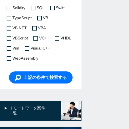
Solidity
SQL
Swift
TypeScript
VB
VB.NET
VBA
VBScript
VC++
VHDL
Vim
Visual C++
WebAssembly
上記の条件で検索する
リモートワーク案件
一覧