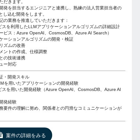
ただきます。
開発を担当するエンジニアと連携し、熟練の法人営業担当者の
落とし込む開発をします。
記の業務を推進していただきます：
サービスを利用したLLMアプリケーションアルゴリズムの詳細設計
：Azure OpenAI、CosmosDB、Azure AI Search）
リケーションアルゴリズムの開発・検証
リズムの改善
メントの作成、仕様調整
との技術連携
ュー対応
検証・開発スキル
・LLMを用いたアプリケーションの開発経験
ビスを用いた開発経験（Azure OpenAI、CosmosDB、Azure AI
開発経験
務要件の理解に努め、関係者との円滑なコミュニケーションが
案件の詳細をみる