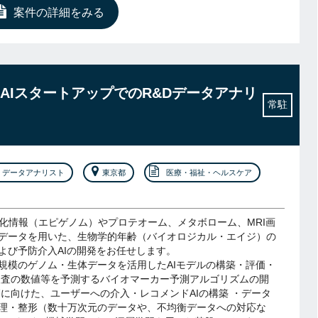
案件の詳細をみる
医療×AIスタートアップでのR&Dデータアナリ
常駐
データアナリスト
東京都
医療・福祉・ヘルスケア
ル化情報（エピゲノム）やプロテオーム、メタボローム、MRI画
データを用いた、生物学的年齢（バイオロジカル・エイジ）の
よび予防介入AIの開発をお任せします。
規模のゲノム・生体データを活用したAIモデルの構築・評価・
検査の数値等を予測するバイオマーカー予測アルゴリズムの開
療に向けた、ユーザーへの介入・レコメンドAIの構築 ・データ
理・整形（数十万次元のデータや、不均衡データへの対応な