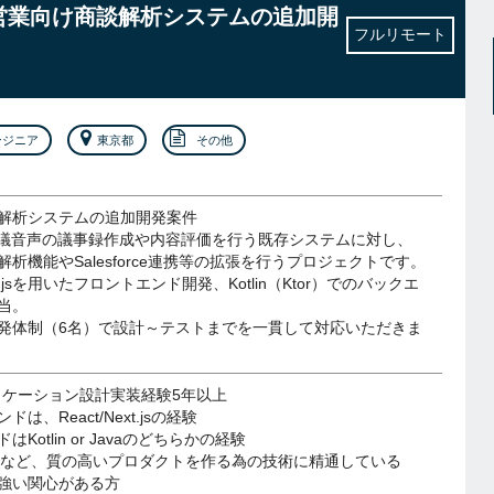
.js】営業向け商談解析システムの追加開
フルリモート
ンジニア
東京都
その他
解析システムの追加開発案件
会議音声の議事録作成や内容評価を行う既存システムに対し、
析機能やSalesforce連携等の拡張を行うプロジェクトです。
ext.jsを用いたフロントエンド開発、Kotlin（Ktor）でのバックエ
当。
発体制（6名）で設計～テストまでを一貫して対応いただきま
プリケーション設計実装経験5年以上
は、React/Next.jsの経験
Kotlin or Javaのどちらかの経験
DDなど、質の高いプロダクトを作る為の技術に精通している
強い関心がある方