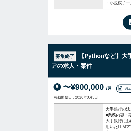
・小規模チー
【Pythonなど】
募集終了
アの求人・案件
〜¥900,000
/月
AI
掲載開始日：2026年3月5日
大手銀行の法
■業務内容・
大手銀行にお
用いたLLM