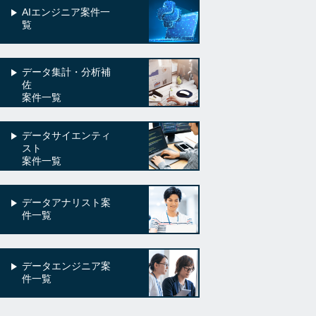
AIエンジニア案件一
覧
データ集計・分析補
佐
案件一覧
データサイエンティ
スト
案件一覧
データアナリスト案
件一覧
データエンジニア案
件一覧