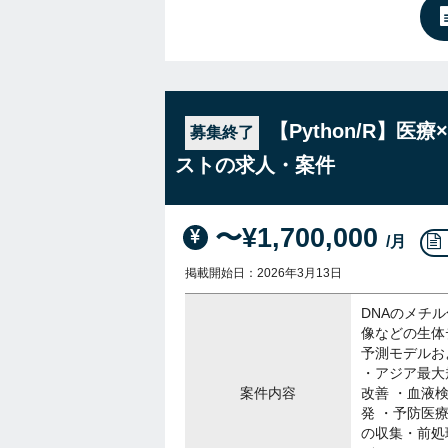
【Python/R】
募集終了
ストの求人・案件
〜¥1,700,000
/月
掲載開始日：2026年3月13日
DNAのメチ
像などの生体
予測モデルお
・アジア最大
案件内容
改善 ・血液
発 ・予防医
の収集・前処