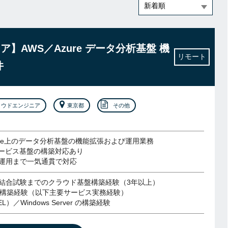
】AWS／Azure データ分析基盤 機
リモート
件
ラウドエンジニア
東京都
その他
zure上のデータ分析基盤の機能拡張および運用業務
サービス基盤の構築対応あり
運用まで一気通貫で対応
結合試験までのクラウド基盤構築経験（3年以上）
・構築経験（以下主要サービス実務経験）
EL）／Windows Server の構築経験