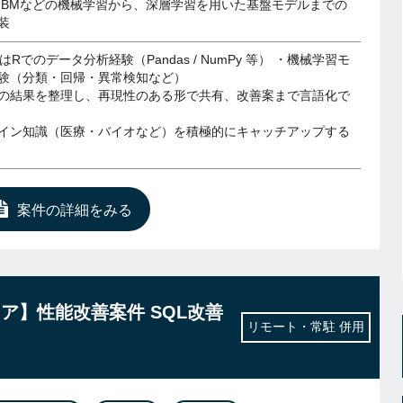
ghtGBMなどの機械学習から、深層学習を用いた基盤モデルまでの
装
たはRでのデータ分析経験（Pandas / NumPy 等） ・機械学習モ
験（分類・回帰・異常検知など）
の結果を整理し、再現性のある形で共有、改善案まで言語化で
イン知識（医療・バイオなど）を積極的にキャッチアップする
案件の詳細をみる
ア】性能改善案件 SQL改善
リモート・常駐 併用