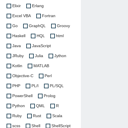
Elixir
Erlang
Excel VBA
Fortran
Go
GraphQL
Groovy
Haskell
HQL
html
Java
JavaScript
JRuby
Julia
Jython
Kotlin
MATLAB
Objective-C
Perl
PHP
PL/I
PL/SQL
PowerShell
Prolog
Python
QML
R
Ruby
Rust
Scala
scss
Shell
ShellScript