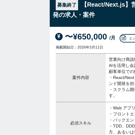
【React/Next
募集終了
発の求人・案件
〜¥650,000
/月
エ
掲載開始日：2026年3月11日
営業向け商談
AIを活用し
顧客単位での解
案件内容
・React/N
ンド開発を担
・スクラム開
す。
・Web ア
・フロントエンド
・バックエンドは
必須スキル
・TDD、D
方、あるいは