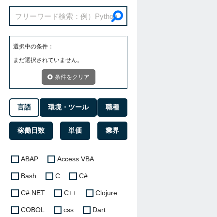
選択中の条件：
まだ選択されていません。
条件をクリア
言語
環境・ツール
職種
稼働日数
単価
業界
ABAP
Access VBA
Bash
C
C#
C#.NET
C++
Clojure
COBOL
css
Dart