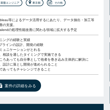
析基盤エンジニア
東京都
その他
ableau等によるデータ活用するにあたり、データ抽出・加工等
善の支援。
Talendの処理性能改善に関わる領域に拡大する予定
ーニングの経験と実績
イプラインの設計、開発の経験
ミュニケーションがとれる
、相談を適したタイミングで実施できる
ころあっても自分事として他者を巻き込み主体的に解決に
、設計に落とし開発が進められること
であってもチャレンジできること
案件の詳細をみる