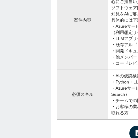
心にご担当い
ソフトウェア
知見をAIに
案件内容
具体的には下
・Azure
（利用想定サービス
・LLMアプ
・既存アルゴ
・開発ドキュ
・他メンバー
・コードレビ
・AIの仮説
・Python
・Azureサー
必須スキル
Search）
・チームでの
・お客様の業
取れる方