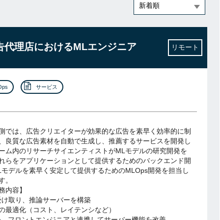
広告代理店におけるMLエンジニア
リモート
Ops
サービス
側では、広告クリエイターが効果的な広告を素早く効率的に制
、良質な広告素材を自動で生成し、推薦するサービスを開発し
ーム内のリサーチサイエンティストがMLモデルの研究開発を
れらをアプリケーションとして提供するためのバックエンド開
Lモデルを素早く安定して提供するためのMLOps開発を担当し
す。
務内容】
受け取り、推論サーバーを構築
の最適化（コスト、レイテンシなど）
め、フロントエンジニアと連携してサーバー機能を改善