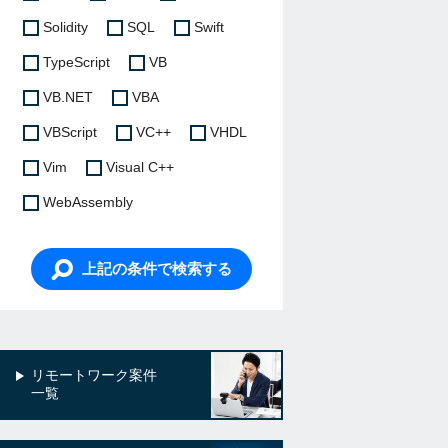
Solidity
SQL
Swift
TypeScript
VB
VB.NET
VBA
VBScript
VC++
VHDL
Vim
Visual C++
WebAssembly
上記の条件で検索する
リモートワーク案件
一覧