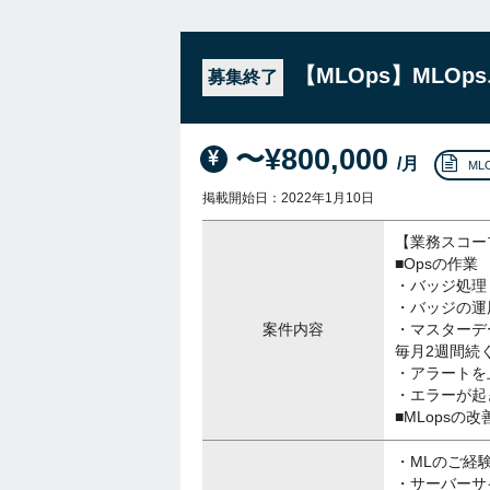
【MLOps】MLO
募集終了
〜¥800,000
/月
ML
掲載開始日：2022年1月10日
【業務スコー
■Opsの作業
・バッジ処理
・バッジの運
案件内容
・マスターデ
毎月2週間続
・アラートを
・エラーが起
■MLopsの
・MLのご経
・サーバーサ