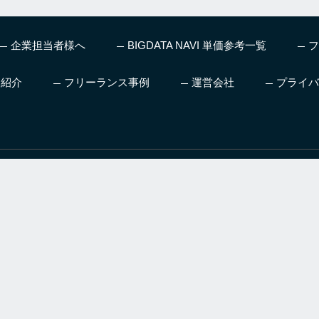
企業担当者様へ
BIGDATA NAVI 単価参考一覧
フ
ス紹介
フリーランス事例
運営会社
プライバ
、機械学習やディープラー
人工知能を本気で仕事にした
AI領域へ転職
グ、お仕事情報など最新
い方向け日本初AIの仕事も紹
のための転職
をお届け
介するスクール
善に取り組んでいます。ご意見・ご要望はご遠慮なくお問合せください。
のフォームをご利用ください。