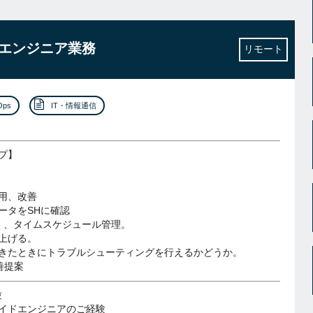
psエンジニア業務
リモート
Ops
IT・情報通信
プ】
用、改善
ータをSHに確認
く、タイムスケジュール管理。
上げる。
きたときにトラブルシューティングを行えるかどうか。
改善提案
験
イドエンジニアのご経験