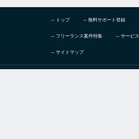
トップ
無料サポート登録
フリーランス案件特集
サービ
サイトマップ
ハイレベル、高単価の案
AI
件を紹介するフリーラン
ニン
スエージェントサービス
技術
弊社ではサービス・製品の改
お客様相談室
営業目的のお問合せはこちら
営業のお問合せ