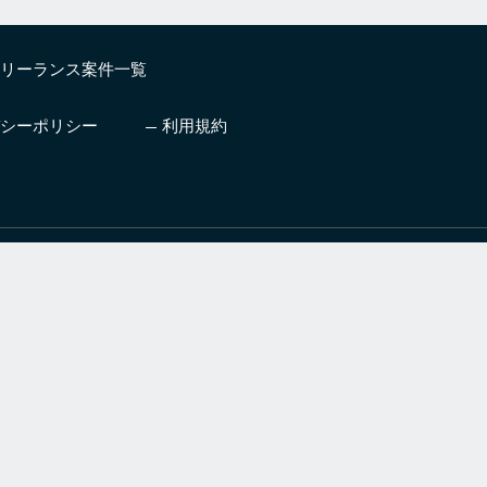
リーランス案件一覧
シーポリシー
利用規約
したいエンジニア
プロ人材とチームを編成しビジ
支援サービス
ネスを成功に導くサービス