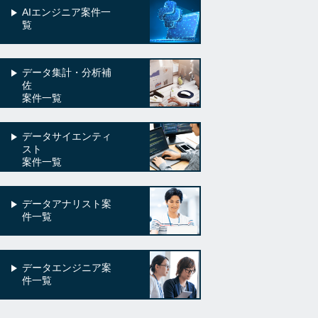
AIエンジニア案件一
覧
データ集計・分析補
佐
案件一覧
データサイエンティ
スト
案件一覧
データアナリスト案
件一覧
データエンジニア案
件一覧