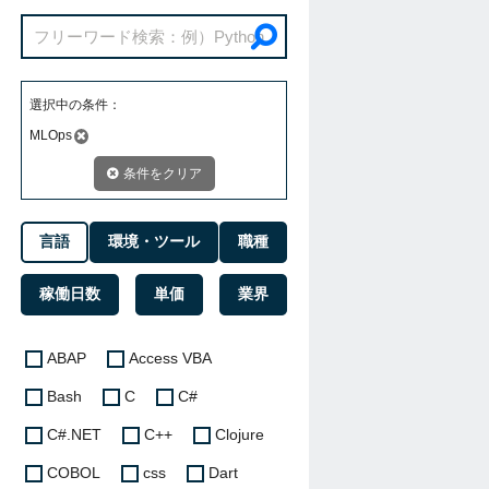
選択中の条件：
MLOps
条件をクリア
言語
環境・ツール
職種
稼働日数
単価
業界
ABAP
Access VBA
Bash
C
C#
C#.NET
C++
Clojure
COBOL
css
Dart