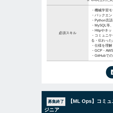
・機械学習モ
・バックエン
・Python
・MySQL等
・Httpやネ
必須スキル
・コミュニケ
る・伝わった
・仕様を理解
・GCP・A
・GitHubで
【ML Ops】コミ
募集終了
ジニア