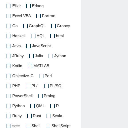
Elixir
Erlang
Excel VBA
Fortran
Go
GraphQL
Groovy
Haskell
HQL
html
Java
JavaScript
JRuby
Julia
Jython
Kotlin
MATLAB
Objective-C
Perl
PHP
PL/I
PL/SQL
PowerShell
Prolog
Python
QML
R
Ruby
Rust
Scala
scss
Shell
ShellScript