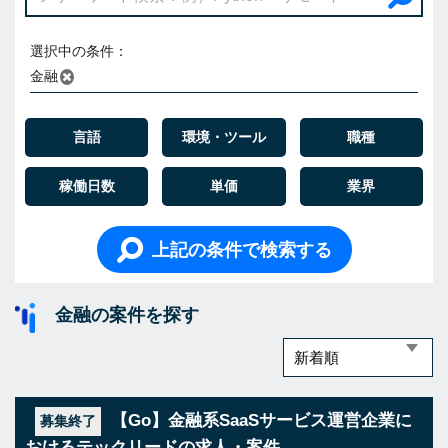
選択中の条件：
金融
言語
環境・ツール
職種
稼働日数
単価
業界
上記の条件で検索する
金融の案件を探す
【Go】金融系SaaSサービス運営企業に
募集終了
おけるテックリードの求人・案件