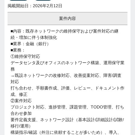
掲載開始日：2026年2月12日
案件内容
■内容：既存ネットワークの維持保守および案件対応の継
続・増加に伴う体制強化
■業界：金融（銀行）
■業務：
①維持保守対応
データセンタ及びオフィスのネットワーク構築、運用保守業
務
→既設ネットワークの改修対応、改善提案対応、障害/調査
対応
打ち合わせ、手順書作成、評価、レビュー、ドキュメント作
成、修正
②案件対応
プロジェクト対応、進捗管理、課題管理、TODO管理、打ち
合わせ参加
要件定義支援、ネットワーク設計（基本設計/詳細設計/試験/
移行/運用）
構築指示/確認（外注に依頼することが多いため）、導入、