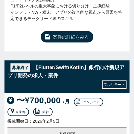
P1/P2レベルの重大事象における切り分け・主導経験
インフラ・NW・端末・アプリの複合的な視点から原因を特
定できるテックリード級のスキル
案件の詳細をみる
【Flutter/Swift/Kotlin】銀行向け新規ア
募集終了
プリ開発の求人・案件
フルリモート
〜¥700,000
/月
エンジニア
東京都
銀行
掲載開始日：2026年2月5日
案件内容