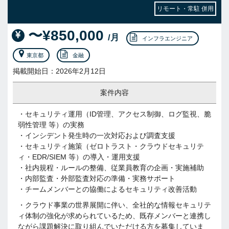
リモート・常駐 併用
〜¥850,000
/月
インフラエンジニア
東京都
金融
掲載開始日：2026年2月12日
案件内容
・セキュリティ運用（ID管理、アクセス制御、ログ監視、脆
弱性管理 等）の実務
・インシデント発生時の一次対応および調査支援
・セキュリティ施策（ゼロトラスト・クラウドセキュリテ
ィ・EDR/SIEM 等）の導入・運用支援
・社内規程・ルールの整備、従業員教育の企画・実施補助
・内部監査・外部監査対応の準備・実務サポート
・チームメンバーとの協働によるセキュリティ改善活動
・クラウド事業の世界展開に伴い、全社的な情報セキュリテ
ィ体制の強化が求められているため、既存メンバーと連携し
ながら課題解決に取り組んでいただける方を募集していま