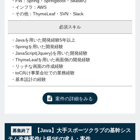
・FW：Spring・SpringBoot・Seaser2
・インフラ：AWS
・その他：ThymeLeaf・SVN・Slack
必須スキル
・Javaを用いた開発経験5年以上
・Springを用いた開発経験
・JavaScript(Jquery)を用いた開発経験
・ThymeLeafを用いた画面側の開発経験
・リッチな画面の作成経験
・toC向け事業会社での業務経験
・基本設計の経験
案件の詳細をみる
【Java】大手スポーツクラブの基幹シス
募集終了
テム改修案件/上級SEの求人・案件