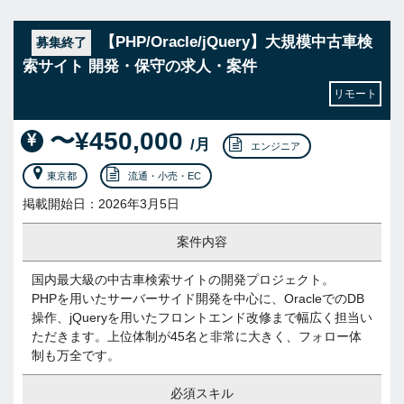
【PHP/Oracle/jQuery】大規模中古車検
募集終了
索サイト 開発・保守の求人・案件
リモート
〜¥450,000
/月
エンジニア
東京都
流通・小売・EC
掲載開始日：2026年3月5日
案件内容
国内最大級の中古車検索サイトの開発プロジェクト。
PHPを用いたサーバーサイド開発を中心に、OracleでのDB
操作、jQueryを用いたフロントエンド改修まで幅広く担当い
ただきます。上位体制が45名と非常に大きく、フォロー体
制も万全です。
必須スキル