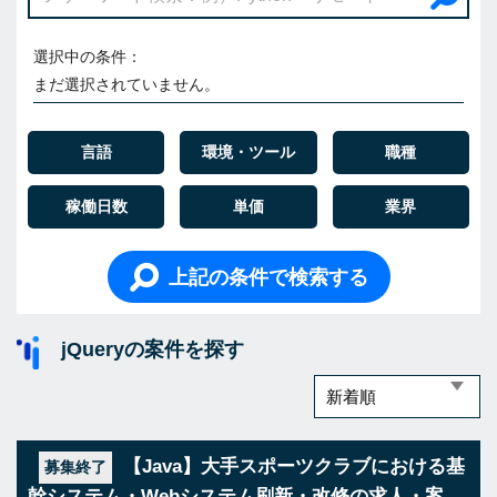
選択中の条件：
まだ選択されていません。
言語
環境・ツール
職種
稼働日数
単価
業界
上記の条件で検索する
jQueryの案件を探す
【Java】大手スポーツクラブにおける基
募集終了
幹システム・Webシステム刷新・改修の求人・案