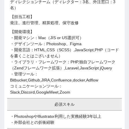
ディレクションチーム（ディレクター：3名、外注窓口：3
名）
【担当工程】
発注、進行管理、精算処理、保守改修
【開発環境】
・開発マシン：Mac（JIS or US選択可）
・デザインツール：Photoshop、Figma
・開発言語：HTML,CSS（SCSS）,JavaScript,PHP（コード
を書くことはございません）
・ライブラリ・フレームワーク：PHP,独自フレームワーク
（Zendフレームワーク拡張）,Laravel,JavaScript.jQuery
・管理ツール：
Bitbucket,Github,JIRA,Confluence,docker,Adflow
コミュニケーションツール：
Slack,Discord,GoogleMeet,Zoom
必須スキル
・PhotoshopやIllustrator利用した実務経験3年以上
・外部会社との折衝経験