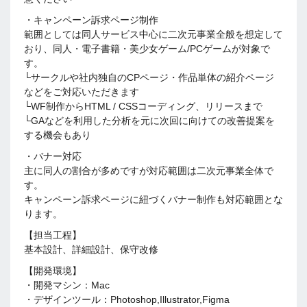
・キャンペーン訴求ページ制作
範囲としては同人サービス中心に二次元事業全般を想定して
おり、同人・電子書籍・美少女ゲーム/PCゲームが対象で
す。
└サークルや社内独自のCPページ・作品単体の紹介ページ
などをご対応いただきます
└WF制作からHTML / CSSコーディング、リリースまで
└GAなどを利用した分析を元に次回に向けての改善提案を
する機会もあり
・バナー対応
主に同人の割合が多めですが対応範囲は二次元事業全体で
す。
キャンペーン訴求ページに紐づくバナー制作も対応範囲とな
ります。
【担当工程】
基本設計、詳細設計、保守改修
【開発環境】
・開発マシン：Mac
・デザインツール：Photoshop,Illustrator,Figma