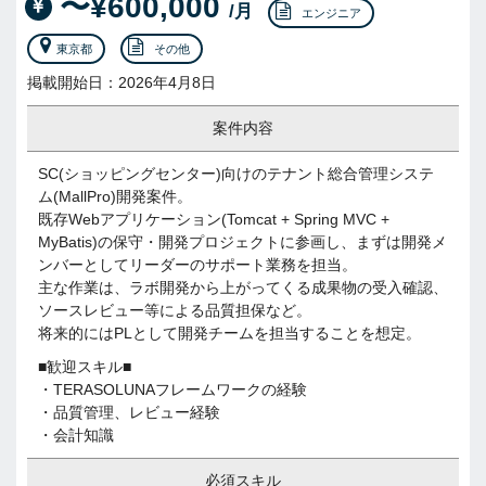
〜¥600,000
/月
エンジニア
東京都
その他
掲載開始日：2026年4月8日
案件内容
SC(ショッピングセンター)向けのテナント総合管理システ
ム(MallPro)開発案件。
既存Webアプリケーション(Tomcat + Spring MVC +
MyBatis)の保守・開発プロジェクトに参画し、まずは開発メ
ンバーとしてリーダーのサポート業務を担当。
主な作業は、ラボ開発から上がってくる成果物の受入確認、
ソースレビュー等による品質担保など。
将来的にはPLとして開発チームを担当することを想定。
■歓迎スキル■
・TERASOLUNAフレームワークの経験
・品質管理、レビュー経験
・会計知識
必須スキル