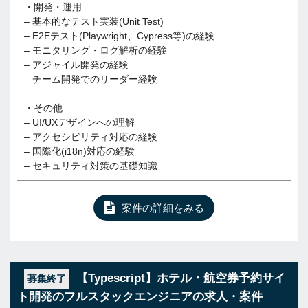
・開発・運用
– 基本的なテスト実装(Unit Test)
– E2Eテスト(Playwright、Cypress等)の経験
– モニタリング・ログ解析の経験
– アジャイル開発の経験
– チーム開発でのリーダー経験
・その他
– UI/UXデザインへの理解
– アクセシビリティ対応の経験
– 国際化(i18n)対応の経験
– セキュリティ対策の基礎知識
案件の詳細をみる
【Typescript】ホテル・航空券予約サイ
募集終了
ト開発のフルスタックエンジニアの求人・案件