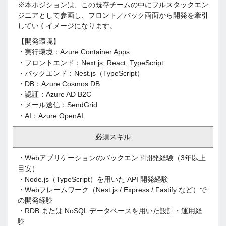
※本ポジションは、この既存チームの中にフルスタックエン
ジニアとして参画し、フロント／バック両面から開発を牽引
していくイメージになります。
【開発環境】
・実行環境：Azure Container Apps
・フロントエンド：Next.js, React, TypeScript
・バックエンド：Nest.js（TypeScript）
・DB：Azure Cosmos DB
・認証：Azure AD B2C
・メール送信：SendGrid
・AI：Azure OpenAI
必須スキル
・Webアプリケーションのバックエンド開発経験（3年以上
目安）
・Node.js（TypeScript）を用いた API 開発経験
・Webフレームワーク（Nest.js / Express / Fastify など）で
の開発経験
・RDB または NoSQL データベースを用いた設計・運用経
験