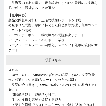
・外資系の有名企業で、音声認識にまつわる最新のAI技術を
肌で感じ、習得することが可能
【仕事内容】
製品の問題を分析し、正確な技術レポートを作成
発見された問題、原因に特化した自然言語処理と音声コンポ
ーネントの開発
NLPコンポーネント、機械学習の問題解決サポート
データアノテーションのサポート業務
ワークフローやツールの自動化、スクリプト化等の統合のサ
ポート
必須スキル
スキル：
・Java、C++、Pythonのいずれかの言語において文字列操
作に精通している事(各コードで2~3年の経験)
・英語の読み書き（TOEIC 700以上またはそれに相当する)
能力：
・問題解決能力、能動的な対応力
・新しい技術を素早く習得する能力
・文章力と口頭でのコミュニケーション能力(各国でのコミ