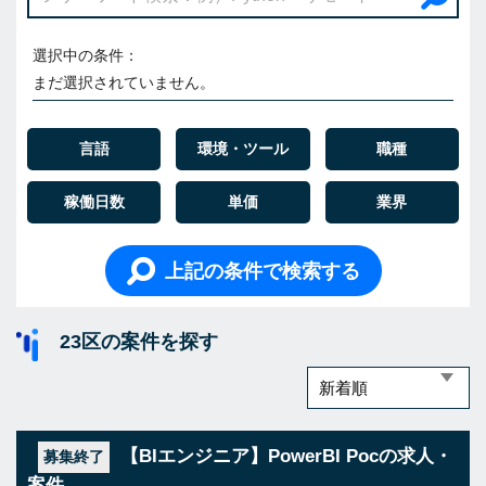
選択中の条件：
まだ選択されていません。
言語
環境・ツール
職種
稼働日数
単価
業界
上記の条件で検索する
23区の案件を探す
【BIエンジニア】PowerBI Pocの求人・
募集終了
案件