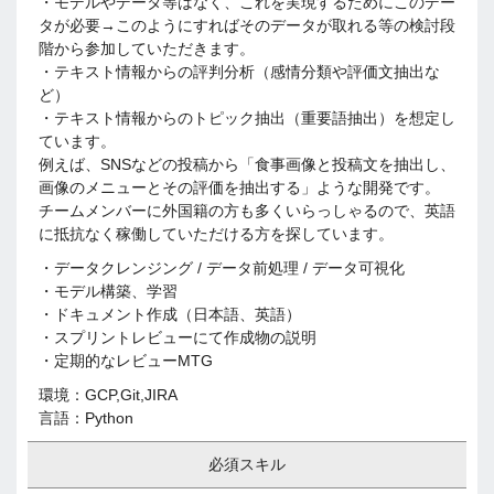
・モデルやデータ等はなく、これを実現するためにこのデー
タが必要→このようにすればそのデータが取れる等の検討段
階から参加していただきます。
・テキスト情報からの評判分析（感情分類や評価文抽出な
ど）
・テキスト情報からのトピック抽出（重要語抽出）を想定し
ています。
例えば、SNSなどの投稿から「食事画像と投稿文を抽出し、
画像のメニューとその評価を抽出する」ような開発です。
チームメンバーに外国籍の方も多くいらっしゃるので、英語
に抵抗なく稼働していただける方を探しています。
・データクレンジング / データ前処理 / データ可視化
・モデル構築、学習
・ドキュメント作成（日本語、英語）
・スプリントレビューにて作成物の説明
・定期的なレビューMTG
環境：GCP,Git,JIRA
言語：Python
必須スキル