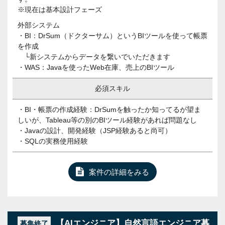
※現在は基本設計フェーズ
外部システム
・BI：DrSum（ドクターサム）というBIツールを使って帳票
を作成
└新システムからデータを繋いでいただきます
・WAS：Javaを使ったWeb在庫、売上のBIツール
必須スキル
・BI・帳票の作成経験：DrSumを触ったか知ってるが望ま
しいが、Tableau等の別のBIツール経験があれば問題なし
・Javaの設計、開発経験（JSP経験あると尚可）
・SQLの実務使用経験
案件の詳細をみる
【AIエンジニア】自然言語エンジニア募
募集終了