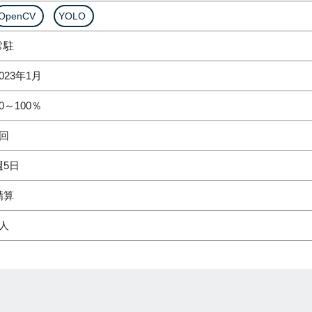
OpenCV
YOLO
常駐
023年1月
0～100％
1回
週5日
精算
1人