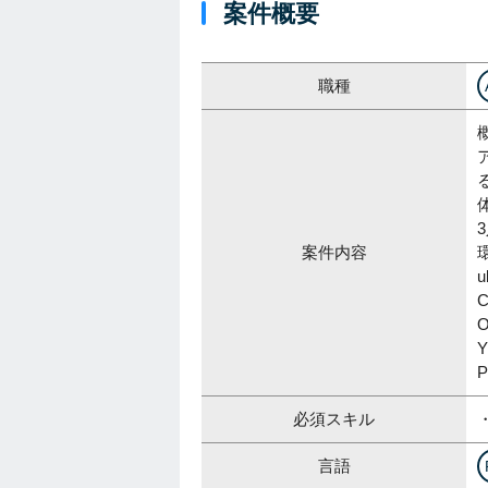
案件概要
職種
案件内容
u
O
P
必須スキル
言語