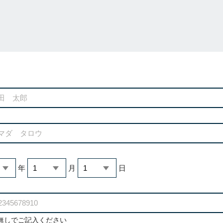
年
月
日
無しでご記入ください