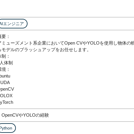
AIエンジニア
概要：
アミューズメント系企業においてOpen CVやYOLOを使用し物体
るモデルのブラッシュアップをお任せします。
体制：
3人体制
環境：
buntu
CUDA
penCV
YOLOX
yTorch
・OpenCVやYOLOの経験
Python