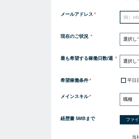
メールアドレス
現在のご状況
最も希望する稼働日数/週
希望稼働条件
平日
メインスキル
経歴書 5MBまで
ファイ
当