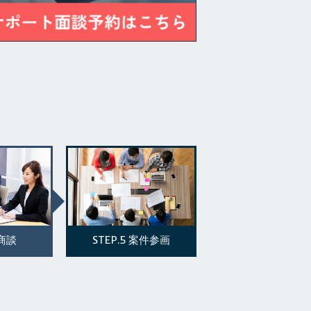
STEP.5
商談
案件参画