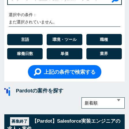
選択中の条件：
まだ選択されていません。
言語
環境・ツール
職種
稼働日数
単価
業界
上記の条件で検索する
Pardotの案件を探す
【Pardot】Salesforce実装エンジニアの
募集終了
求人・案件