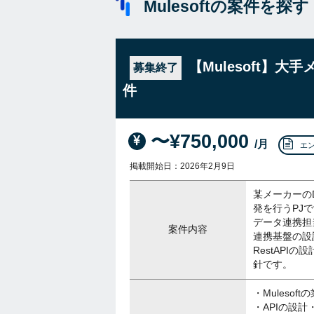
Mulesoftの案件を探す
【Mulesoft】
募集終了
件
〜¥750,000
/月
エ
掲載開始日：2026年2月9日
某メーカーの
発を行うPJ
データ連携担
案件内容
連携基盤の設
RestAPIの
針です。
・Mulesof
・APIの設計・