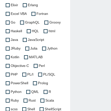
Elixir
Erlang
Excel VBA
Fortran
Go
GraphQL
Groovy
Haskell
HQL
html
Java
JavaScript
JRuby
Julia
Jython
Kotlin
MATLAB
Objective-C
Perl
PHP
PL/I
PL/SQL
PowerShell
Prolog
Python
QML
R
Ruby
Rust
Scala
scss
Shell
ShellScript