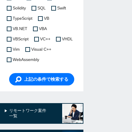
Solidity
SQL
Swift
TypeScript
VB
VB.NET
VBA
VBScript
VC++
VHDL
Vim
Visual C++
WebAssembly
上記の条件で検索する
リモートワーク案件
一覧