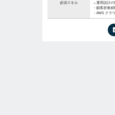
必須スキル
→運用設計の
・顧客折衝経
・AWS ク