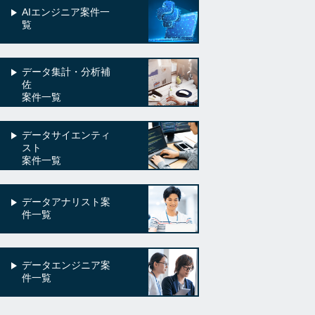
AIエンジニア案件一
覧
データ集計・分析補
佐
案件一覧
データサイエンティ
スト
案件一覧
データアナリスト案
件一覧
データエンジニア案
件一覧