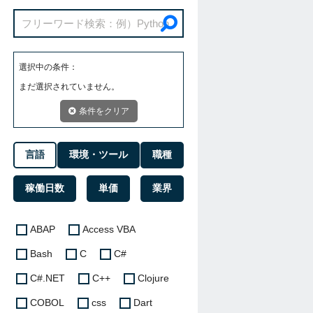
選択中の条件：
まだ選択されていません。
条件をクリア
言語
環境・ツール
職種
稼働日数
単価
業界
ABAP
Access VBA
Bash
C
C#
C#.NET
C++
Clojure
COBOL
css
Dart