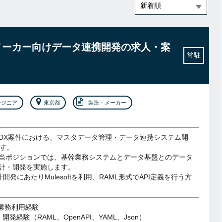
大手メーカー向けデータ連携開発の求人・案
常駐
ンジニア
東京都
製造・メーカー
DX案件における、マスタデータ管理・データ連携システム開
です。
当ポジションでは、基幹業務システムとデータ基盤とのデータ
計・開発を実施します。
設計開発にあたりMulesoftを利用、RAML形式でAPI定義を行う方
tの業務利用経験
開発経験（RAML、OpenAPI、YAML、Json）